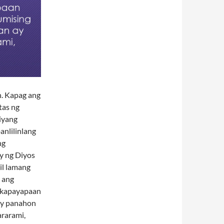
n. Kapag ang
tas ng
iyang
anlilinlang
ng
y ng Diyos
hil lamang
t ang
y kapayapaan
ay panahon
ararami,