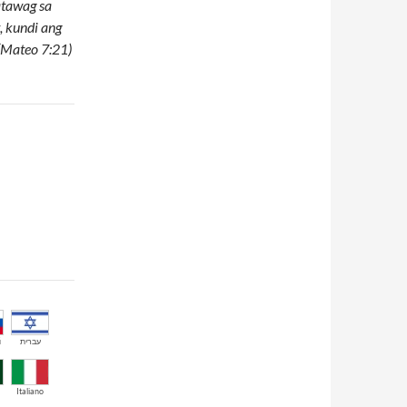
atawag sa
, kundi ang
(Mateo 7:21)
й
עברית
Italiano