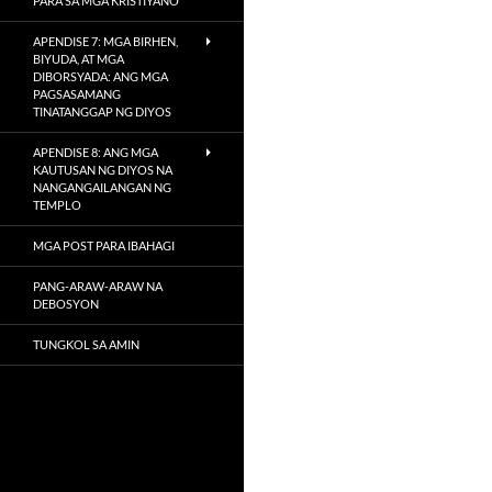
PARA SA MGA KRISTIYANO
APENDISE 7: MGA BIRHEN,
BIYUDA, AT MGA
DIBORSYADA: ANG MGA
PAGSASAMANG
TINATANGGAP NG DIYOS
APENDISE 8: ANG MGA
KAUTUSAN NG DIYOS NA
NANGANGAILANGAN NG
TEMPLO
MGA POST PARA IBAHAGI
PANG-ARAW-ARAW NA
DEBOSYON
TUNGKOL SA AMIN