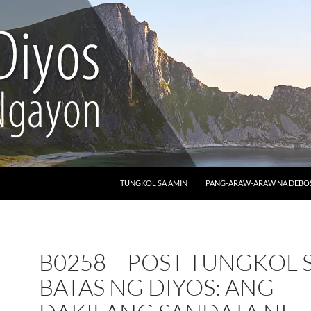
LUMAKTAW SA NILALAMAN
TUNGKOL SA AMIN
PANG-ARAW-ARAW NA DEB
B0258 – POST TUNGKOL 
BATAS NG DIYOS: ANG