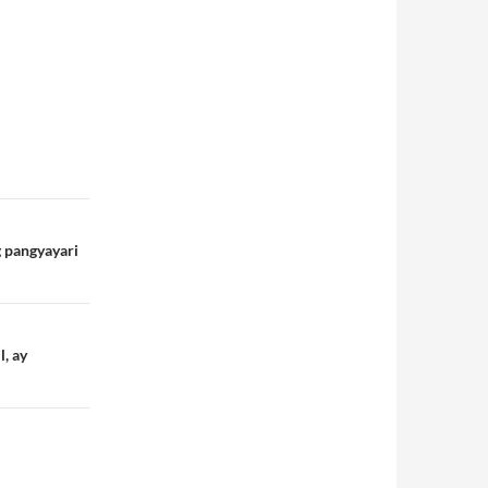
g pangyayari
l, ay