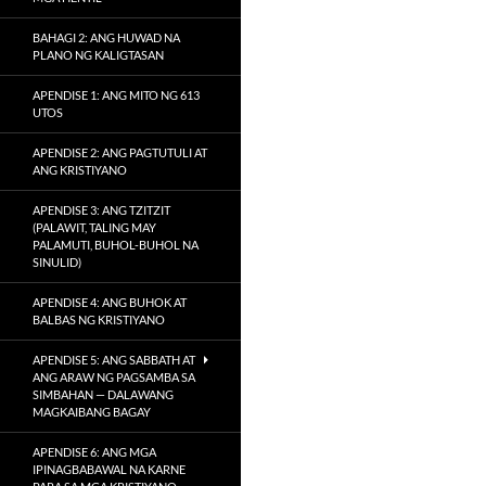
BAHAGI 2: ANG HUWAD NA
PLANO NG KALIGTASAN
APENDISE 1: ANG MITO NG 613
UTOS
APENDISE 2: ANG PAGTUTULI AT
ANG KRISTIYANO
APENDISE 3: ANG TZITZIT
(PALAWIT, TALING MAY
PALAMUTI, BUHOL-BUHOL NA
SINULID)
APENDISE 4: ANG BUHOK AT
BALBAS NG KRISTIYANO
APENDISE 5: ANG SABBATH AT
ANG ARAW NG PAGSAMBA SA
SIMBAHAN — DALAWANG
MAGKAIBANG BAGAY
APENDISE 6: ANG MGA
IPINAGBABAWAL NA KARNE