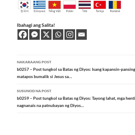
한국어
Ελληνικά
Tiếng Việt
Polski
ไทย
Türkçe
Română
Ibahagi ang Salita!
Post
NAKARAANG POST
navigation
b0257 – Post tungkol sa Batas ng Diyos: Isang kapansin-pansin
matapos bumalik si Jesus sa…
SUSUNOD NA POST
b0259 – Post tungkol sa Batas ng Diyos: Tayong lahat, mga henti
nagnanais na patnubayan ng Diyos…