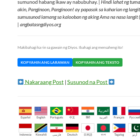
sumunod habang ikaw ay nabubuhay. |
Hindi lahat ng tum
akin, Panginoon, Panginoon! ay papasok sa kaharian ng langit
sumusunod lamang sa kalooban ng aking Ama na nasa langit 
| angbatasngdiyos.org
Makibahagi ka rin sa gawain ng Diyos. Ibahagi ang mensaheng ito!
KOPYAHIN ANG LARAWAN
KOPYAHIN ANG TEKSTO
Nakaraang Post
|
Susunod na Post
Español
English
Português
中文
हिंदी
العربية
Français
Русски
Indonesia
Kiswahili
فارسی
Deutsch
日本語
বাংলা
Tagalog
اُردو