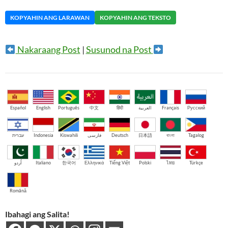
KOPYAHIN ANG LARAWAN
KOPYAHIN ANG TEKSTO
Nakaraang Post
|
Susunod na Post
Español
English
Português
中文
हिंदी
العربية
Français
Русский
עברית
Indonesia
Kiswahili
فارسی
Deutsch
日本語
বাংলা
Tagalog
اُردو
Italiano
한국어
Ελληνικά
Tiếng Việt
Polski
ไทย
Türkçe
Română
Ibahagi ang Salita!