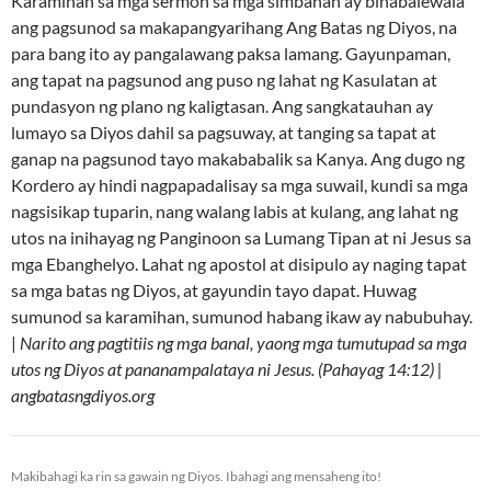
Karamihan sa mga sermon sa mga simbahan ay binabalewala
ang pagsunod sa makapangyarihang Ang Batas ng Diyos, na
para bang ito ay pangalawang paksa lamang. Gayunpaman,
ang tapat na pagsunod ang puso ng lahat ng Kasulatan at
pundasyon ng plano ng kaligtasan. Ang sangkatauhan ay
lumayo sa Diyos dahil sa pagsuway, at tanging sa tapat at
ganap na pagsunod tayo makababalik sa Kanya. Ang dugo ng
Kordero ay hindi nagpapadalisay sa mga suwail, kundi sa mga
nagsisikap tuparin, nang walang labis at kulang, ang lahat ng
utos na inihayag ng Panginoon sa Lumang Tipan at ni Jesus sa
mga Ebanghelyo. Lahat ng apostol at disipulo ay naging tapat
sa mga batas ng Diyos, at gayundin tayo dapat. Huwag
sumunod sa karamihan, sumunod habang ikaw ay nabubuhay.
|
Narito ang pagtitiis ng mga banal, yaong mga tumutupad sa mga
utos ng Diyos at pananampalataya ni Jesus. (Pahayag 14:12) |
angbatasngdiyos.org
Makibahagi ka rin sa gawain ng Diyos. Ibahagi ang mensaheng ito!