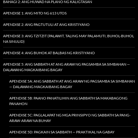
BAHAGI 2: ANG HUWAD NA PLANO NG KALIGTASAN
APENDISE 1: ANG MITO NG 613 UTOS
APENDISE 2: ANG PAGTUTULI AT ANG KRISTIYANO
APENDISE 3: ANG TZITZIT (PALAWIT, TALING MAY PALAMUTI, BUHOL-BUHOL
NA SINULID)
APENDISE 4: ANG BUHOK AT BALBAS NG KRISTIYANO
APENDISE 5: ANG SABBATH AT ANG ARAW NG PAGSAMBA SA SIMBAHAN —
DALAWANG MAGKAIBANG BAGAY
APENDISE 5A: ANG SABBATH AT ANG ARAW NG PAGSAMBA SA SIMBAHAN
— DALAWANG MAGKAIBANG BAGAY
APENDISE 5B: PAANO PANATILIHIN ANG SABBATH SA MAKABAGONG
PANAHON
APENDISE 5C: PAGLALAPAT NG MGA PRINSIPYO NG SABBATH SA PANG-
ARAW-ARAW NA BUHAY
APENDISE 5D: PAGKAIN SA SABBATH — PRAKTIKAL NA GABAY