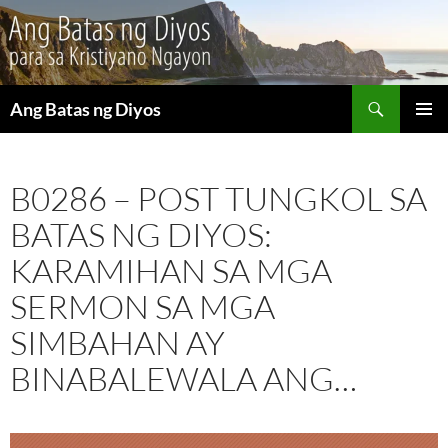
Maghanap
Ang Batas ng Diyos
LUMAKTAW
PANGU
SA
MENU
NILALAMAN
B0286 – POST TUNGKOL SA
BATAS NG DIYOS:
KARAMIHAN SA MGA
SERMON SA MGA
SIMBAHAN AY
BINABALEWALA ANG…