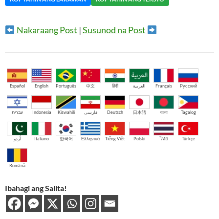
Nakaraang Post
|
Susunod na Post
Español
English
Português
中文
हिंदी
العربية
Français
Русский
עברית
Indonesia
Kiswahili
فارسی
Deutsch
日本語
বাংলা
Tagalog
اُردو
Italiano
한국어
Ελληνικά
Tiếng Việt
Polski
ไทย
Türkçe
Română
Ibahagi ang Salita!