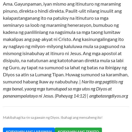
Ama. Gayunpaman, iyan mismo ang itinuturo ng maraming
pinuno, direkta o hindi direkta. Paulit-ulit nilang inuulit ang
kalapastanganang ito na patuloy na itinuturo sa mga
seminaryo sa loob ng maraming henerasyon, bumubuo ng
kadena ng panlilinlang na nagsimula sa mga taong lumitaw
makalipas ang pag-akyat ni Cristo. Ang kasinungalingang ito
ay naglayo ng milyon-milyong kaluluwa mula sa pagsunod na
mismong isinabuhay at itinuro ni Jesus. Ang mga apostol at
disipulo, na natutunan ang katotohanan direkta mula sa labi
ng Guro, ay tapat na sumunod sa lahat ng batas na ibinigay ng
Diyos sa atin sa Lumang Tipan. Huwag sumunod sa karamihan,
sumunod habang ikaw ay nabubuhay. |
Narito ang pagtitiis ng
mga banal, yaong mga tumutupad sa mga utos ng Diyos at
pananampalataya ni Jesus. (Pahayag 14:12) | angbatasngdiyos.org
Makibahagi ka rin sa gawain ng Diyos. Ibahagi ang mensaheng ito!
KOPYAHIN ANG LARAWAN
KOPYAHIN ANG TEKSTO