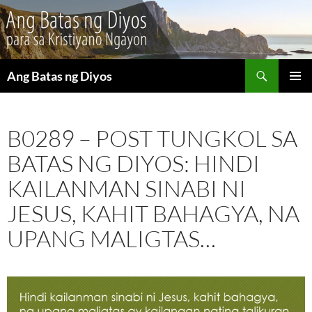
Maghanap
Ang Batas ng Diyos
LUMAKTAW
PANGU
SA
MENU
NILALAMAN
B0289 – POST TUNGKOL SA
BATAS NG DIYOS: HINDI
KAILANMAN SINABI NI
JESUS, KAHIT BAHAGYA, NA
UPANG MALIGTAS…