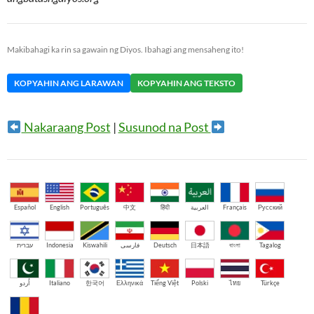
Makibahagi ka rin sa gawain ng Diyos. Ibahagi ang mensaheng ito!
KOPYAHIN ANG LARAWAN
KOPYAHIN ANG TEKSTO
Nakaraang Post
|
Susunod na Post
Español
English
Português
中文
हिंदी
العربية
Français
Русский
עברית
Indonesia
Kiswahili
فارسی
Deutsch
日本語
বাংলা
Tagalog
اُردو
Italiano
한국어
Ελληνικά
Tiếng Việt
Polski
ไทย
Türkçe