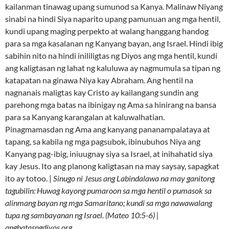
kailanman tinawag upang sumunod sa Kanya. Malinaw Niyang
sinabi na hindi Siya naparito upang pamunuan ang mga hentil,
kundi upang maging perpekto at walang hanggang handog
para sa mga kasalanan ng Kanyang bayan, ang Israel. Hindi ibig
sabihin nito na hindi inililigtas ng Diyos ang mga hentil, kundi
ang kaligtasan ng lahat ng kaluluwa ay nagmumula sa tipan ng
katapatan na ginawa Niya kay Abraham. Ang hentil na
nagnanais maligtas kay Cristo ay kailangang sundin ang
parehong mga batas na ibinigay ng Ama sa hinirang na bansa
para sa Kanyang karangalan at kaluwalhatian.
Pinagmamasdan ng Ama ang kanyang pananampalataya at
tapang, sa kabila ng mga pagsubok, ibinubuhos Niya ang
Kanyang pag-ibig, iniuugnay siya sa Israel, at inihahatid siya
kay Jesus. Ito ang planong kaligtasan na may saysay, sapagkat
ito ay totoo. |
Sinugo ni Jesus ang Labindalawa na may ganitong
tagubilin: Huwag kayong pumaroon sa mga hentil o pumasok sa
alinmang bayan ng mga Samaritano; kundi sa mga nawawalang
tupa ng sambayanan ng Israel. (Mateo 10:5-6) |
angbatasngdiyos.org