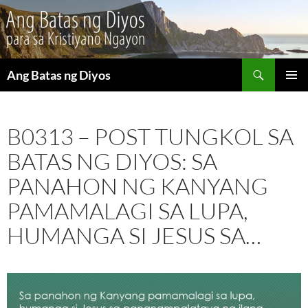
Maghanap
Ang Batas ng Diyos
LUMAKTAW
PANGU
SA
MENU
NILALAMAN
B0313 – POST TUNGKOL SA
BATAS NG DIYOS: SA
PANAHON NG KANYANG
PAMAMALAGI SA LUPA,
HUMANGA SI JESUS SA…