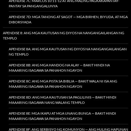
APENDISE 7C: MARCOS 10:11-12 AT ANG MALING PAGKAKAPANTAY-
PANTAY SA PANGANGALUNYA
APENDISE 7D: MGA TANONG AT SAGOT — MGA BIRHEN, BIYUDA, AT MGA
DIBORSYADA
APENDISE 8: ANG MGA KAUTUSAN NG DIYOS NA NANGANGAILANGAN NG
TEMPLO
APENDISE 8A: ANG MGA KAUTUSAN NG DIYOS NA NANGANGAILANGAN
NG TEMPLO
APENDISE 8B: ANG MGA HANDOG NA ALAY — BAKIT HINDI NA
MAAARING ISAGAWA SA PANAHON NGAYON
APENDISE 8C: ANG MGA PISTA SA BIBLIA — BAKIT WALA NI ISA ANG
MAAARING ISAGAWA SA PANAHON NGAYON
APENDISE 8D: ANG MGA KAUTUSAN SA PAGLILINIS — BAKIT HINDI
MAAARING ISAGAWA NANG WALANG TEMPLO
APENDISE 8E: MGA IKAPU AT MGA UNANG BUNGA — BAKIT HINDI
MAAARING ISAGAWA SA PANAHON NGAYON
APENDISE 8F: ANG SERBISYO NG KOMUNYON — ANG HULING HAPUNAN