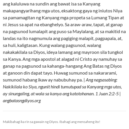
ang kaluluwa na sundin ang bawat isa sa Kanyang
makapangyarihang mga utos, eksaktong gaya ng iniutos Niya
sa pamamagitan ng Kanyang mga propeta sa Lumang Tipan at
ni Jesus sa apat na ebanghelyo. Sa araw-araw, tapat, at ganap
na pagsunod lumalapit ang puso sa Maylalang, at sa makitid na
landas na ito nagmumula ang pagiging malapit, pagpapala, at,
sa huli, kaligtasan. Kung walang pagsunod, walang
nakakakilala sa Diyos, ideya lamang ang mayroon sila tungkol
sa Kanya. Ang mga apostol at alagad ni Cristo ay namuhay sa
ganap na pagsunod sa kahanga-hangang Ang Batas ng Diyos
at ganoon din dapat tayo. Huwag sumunod sa nakararami,
sumunod habang ikaw ay nabubuhay pa. |
Ang nagsasabing:
Nakikilala ko Siya, ngunit hindi tumutupad sa Kanyang mga utos,
ay sinungaling, at wala sa kanya ang katotohanan. 1 Juan 2:2-5 |
angbatasngdiyos.org
Makibahagi ka rin sa gawain ng Diyos. Ibahagi ang mensaheng ito!