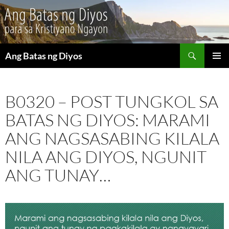
Maghanap
Ang Batas ng Diyos
LUMAKTAW
PANGU
SA
MENU
NILALAMAN
B0320 – POST TUNGKOL SA
BATAS NG DIYOS: MARAMI
ANG NAGSASABING KILALA
NILA ANG DIYOS, NGUNIT
ANG TUNAY…