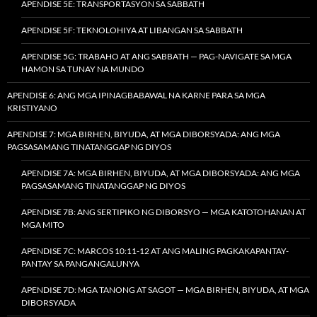
APENDISE 5E: TRANSPORTASYON SA SABBATH
APENDISE 5F: TEKNOLOHIYA AT LIBANGAN SA SABBATH
APENDISE 5G: TRABAHO AT ANG SABBATH — PAG-NAVIGATE SA MGA
HAMON SA TUNAY NA MUNDO
APENDISE 6: ANG MGA IPINAGBABAWAL NA KARNE PARA SA MGA
KRISTIYANO
APENDISE 7: MGA BIRHEN, BIYUDA, AT MGA DIBORSYADA: ANG MGA
PAGSASAMANG TINATANGGAP NG DIYOS
APENDISE 7A: MGA BIRHEN, BIYUDA, AT MGA DIBORSYADA: ANG MGA
PAGSASAMANG TINATANGGAP NG DIYOS
APENDISE 7B: ANG SERTIPIKO NG DIBORSYO — MGA KATOTOHANAN AT
MGA MITO
APENDISE 7C: MARCOS 10:11-12 AT ANG MALING PAGKAKAPANTAY-
PANTAY SA PANGANGALUNYA
APENDISE 7D: MGA TANONG AT SAGOT — MGA BIRHEN, BIYUDA, AT MGA
DIBORSYADA