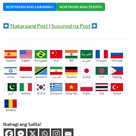
KOPYAHIN ANG LARAWAN
KOPYAHIN ANG TEKSTO
Nakaraang Post
|
Susunod na Post
Español
English
Português
中文
हिंदी
العربية
Français
Русский
עברית
Indonesia
Kiswahili
فارسی
Deutsch
日本語
বাংলা
Tagalog
اُردو
Italiano
한국어
Ελληνικά
Tiếng Việt
Polski
ไทย
Türkçe
Română
Ibahagi ang Salita!