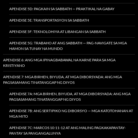
APENDISE 5D: PAGKAIN SA SABBATH — PRAKTIKAL NA GABAY
APENDISE 5E: TRANSPORTASYON SA SABBATH
APENDISE 5F: TEKNOLOHIYA AT LIBANGAN SA SABBATH
APENDISE 5G: TRABAHO AT ANG SABBATH — PAG-NAVIGATE SA MGA
HAMON SA TUNAY NA MUNDO
APENDISE 6: ANG MGA IPINAGBABAWAL NA KARNE PARA SA MGA
KRISTIYANO
APENDISE 7: MGA BIRHEN, BIYUDA, AT MGA DIBORSYADA: ANG MGA
PAGSASAMANG TINATANGGAP NG DIYOS
APENDISE 7A: MGA BIRHEN, BIYUDA, AT MGA DIBORSYADA: ANG MGA
PAGSASAMANG TINATANGGAP NG DIYOS
APENDISE 7B: ANG SERTIPIKO NG DIBORSYO — MGA KATOTOHANAN AT
MGA MITO
APENDISE 7C: MARCOS 10:11-12 AT ANG MALING PAGKAKAPANTAY-
PANTAY SA PANGANGALUNYA