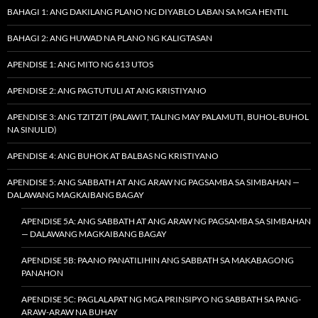
BAHAGI 1: ANG DAKILANG PLANO NG DIYABLO LABAN SA MGA HENTIL
BAHAGI 2: ANG HUWAD NA PLANO NG KALIGTASAN
APENDISE 1: ANG MITO NG 613 UTOS
APENDISE 2: ANG PAGTUTULI AT ANG KRISTIYANO
APENDISE 3: ANG TZITZIT (PALAWIT, TALING MAY PALAMUTI, BUHOL-BUHOL
NA SINULID)
APENDISE 4: ANG BUHOK AT BALBAS NG KRISTIYANO
APENDISE 5: ANG SABBATH AT ANG ARAW NG PAGSAMBA SA SIMBAHAN —
DALAWANG MAGKAIBANG BAGAY
APENDISE 5A: ANG SABBATH AT ANG ARAW NG PAGSAMBA SA SIMBAHAN
— DALAWANG MAGKAIBANG BAGAY
APENDISE 5B: PAANO PANATILIHIN ANG SABBATH SA MAKABAGONG
PANAHON
APENDISE 5C: PAGLALAPAT NG MGA PRINSIPYO NG SABBATH SA PANG-
ARAW-ARAW NA BUHAY