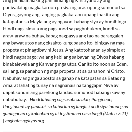
Ang pinakamalaking panlilinlang ng Kristiyano ay ang
paniwalaing magkakaroon pa siya ng oras upang sumunod sa
Diyos, gayong ang tanging pagkakataon upang ipakita ang
katapatan sa Maylalang ay ngayon, habang siya ay humihinga.
Hindi nagsisimula ang pagsunod sa paghuhukom, kundi sa
araw-araw na buhay, kapag nagpasya ang tao na parangalan
ang bawat utos nang eksakto kung paano ito ibinigay ng mga
propeta at pinagtibay ni Jesus. Ang katotohanan ay simple at
hindi nagbabago: walang kabilang sa bayan ng Diyos habang
binabalewala ang Kanyang mga utos. Ganito ito noon sa Eden,
sa ilang, sa panahon ng mga propeta, at sa panahon ni Cristo.
Nabuhay ang mga apostol sa ganap na katapatan sa Batas ng
Ama, at lahat ng tunay na nagnanais na tanggapin Niya ay
dapat sundin ang parehong landas: sumunod habang ikaw ay
nabubuhay. |
Hindi lahat ng nagsasabi sa akin, Panginoon,
Panginoon! ay papasok sa kaharian ng langit, kundi siya lamang na
gumaganap ng kalooban ng aking Ama na nasa langit (Mateo 7:21)
| angbatasngdiyos.org