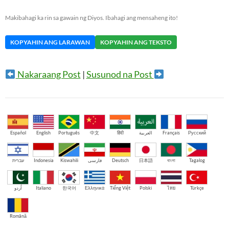
Makibahagi ka rin sa gawain ng Diyos. Ibahagi ang mensaheng ito!
KOPYAHIN ANG LARAWAN
KOPYAHIN ANG TEKSTO
Nakaraang Post
|
Susunod na Post
Español
English
Português
中文
हिंदी
العربية
Français
Русский
עברית
Indonesia
Kiswahili
فارسی
Deutsch
日本語
বাংলা
Tagalog
اُردو
Italiano
한국어
Ελληνικά
Tiếng Việt
Polski
ไทย
Türkçe
Română