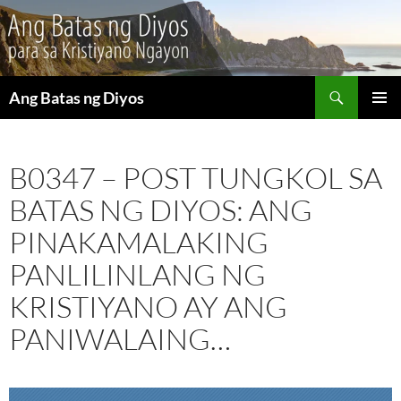
Maghanap
Ang Batas ng Diyos
LUMAKTAW
PANGU
SA
MENU
NILALAMAN
B0347 – POST TUNGKOL SA
BATAS NG DIYOS: ANG
PINAKAMALAKING
PANLILINLANG NG
KRISTIYANO AY ANG
PANIWALAING…