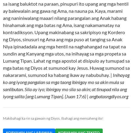
sa isang baluktot na paraan, pinupuri ito upang ang mga hentil
ay balewalain ang gawa ng Ama, na nauna pa. Kaya, marami
ang naniniwalang maaari nilang parangalan ang Anak habang
hinahamak ang mga batas ng Ama, isang nakamamatay na
kontradiksyon. Upang makinabang sa sakripisyo ng Kordero
ng Diyos, sinusuri ng Ama ang mga puso at tanging sa Anak
Niya ipinadadala ang mga hentil na naghahangad na tapat na
sundin ang Kanyang mga utos, na inihayag sa mga propeta sa
Lumang Tipan. Lahat ng mga apostol at disipulo ay tumupad sa
mga batas ng Diyos at sumunod kay Jesus. Huwag sumunod sa
nakararami, sumunod ka habang ikaw ay nabubuhay. |
Inihayag
ko ang iyong pangalan sa mga taong ibinigay mo sa akin mula sa
sanlibutan. Sila ay iyo; ibinigay mo sila sa akin; at tinupad nila ang
iyong salita [ang Lumang Tipan]. (Juan 17:6) | angbatasngdiyos.org
Makibahagi ka rin sa gawain ng Diyos. Ibahagi ang mensaheng ito!
KOPYAHIN ANG LARAWAN
KOPYAHIN ANG TEKSTO