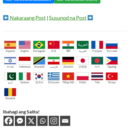
Nakaraang Post
|
Susunod na Post
Español
English
Português
中文
हिंदी
العربية
Français
Русский
עברית
Indonesia
Kiswahili
فارسی
Deutsch
日本語
বাংলা
Tagalog
اُردو
Italiano
한국어
Ελληνικά
Tiếng Việt
Polski
ไทย
Türkçe
Română
Ibahagi ang Salita!