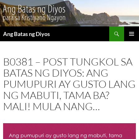
Maghanap
Ang Batas ng Diyos
LUMAKTAW
PANGU
SA
MENU
NILALAMAN
B0381 – POST TUNGKOL SA
BATAS NG DIYOS: ANG
PUMUPURI AY GUSTO LANG
NG MABUTI, TAMA BA?
MALI! MULA NANG…