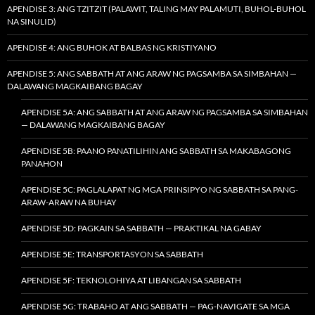
APENDISE 3: ANG TZITZIT (PALAWIT, TALING MAY PALAMUTI, BUHOL-BUHOL
NA SINULID)
APENDISE 4: ANG BUHOK AT BALBAS NG KRISTIYANO
APENDISE 5: ANG SABBATH AT ANG ARAW NG PAGSAMBA SA SIMBAHAN —
DALAWANG MAGKAIBANG BAGAY
APENDISE 5A: ANG SABBATH AT ANG ARAW NG PAGSAMBA SA SIMBAHAN
— DALAWANG MAGKAIBANG BAGAY
APENDISE 5B: PAANO PANATILIHIN ANG SABBATH SA MAKABAGONG
PANAHON
APENDISE 5C: PAGLALAPAT NG MGA PRINSIPYO NG SABBATH SA PANG-
ARAW-ARAW NA BUHAY
APENDISE 5D: PAGKAIN SA SABBATH — PRAKTIKAL NA GABAY
APENDISE 5E: TRANSPORTASYON SA SABBATH
APENDISE 5F: TEKNOLOHIYA AT LIBANGAN SA SABBATH
APENDISE 5G: TRABAHO AT ANG SABBATH — PAG-NAVIGATE SA MGA