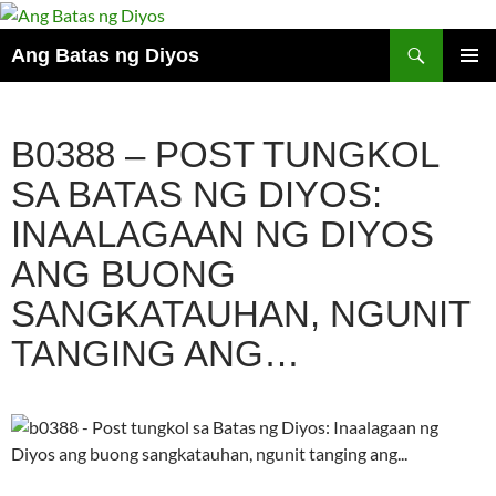
Maghanap
Ang Batas ng Diyos
LUMAKTAW
PANGU
SA
MENU
NILALAMAN
B0388 – POST TUNGKOL
SA BATAS NG DIYOS:
INAALAGAAN NG DIYOS
ANG BUONG
SANGKATAUHAN, NGUNIT
TANGING ANG…