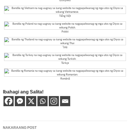
Ελληνικά
Tiếng Việt
Polski
ไทย
Türkçe
Română
Ibahagi ang Salita!
Post
NAKARAANG POST