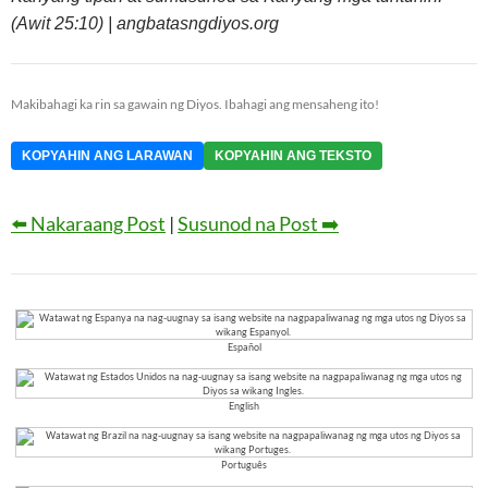
(Awit 25:10) | angbatasngdiyos.org
Makibahagi ka rin sa gawain ng Diyos. Ibahagi ang mensaheng ito!
KOPYAHIN ANG LARAWAN
KOPYAHIN ANG TEKSTO
⬅️ Nakaraang Post
|
Susunod na Post ➡️
Español
English
Português