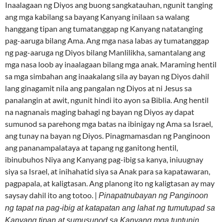
Inaalagaan ng Diyos ang buong sangkatauhan, ngunit tanging
ang mga kabilang sa bayang Kanyang inilaan sa walang
hanggang tipan ang tumatanggap ng Kanyang natatanging
pag-aaruga bilang Ama. Ang mga nasa labas ay tumatanggap
ng pag-aaruga ng Diyos bilang Manlilikha, samantalang ang
mga nasa loob ay inaalagaan bilang mga anak. Maraming hentil
sa mga simbahan ang inaakalang sila ay bayan ng Diyos dahil
lang ginagamit nila ang pangalan ng Diyos at ni Jesus sa
panalangin at awit, ngunit hindi ito ayon sa Biblia. Ang hentil
na nagnanais maging bahagi ng bayan ng Diyos ay dapat
sumunod sa parehong mga batas na ibinigay ng Ama sa Israel,
ang tunay na bayan ng Diyos. Pinagmamasdan ng Panginoon
ang pananampalataya at tapang ng ganitong hentil,
ibinubuhos Niya ang Kanyang pag-ibig sa kanya, iniuugnay
siya sa Israel, at inihahatid siya sa Anak para sa kapatawaran,
pagpapala, at kaligtasan. Ang planong ito ng kaligtasan ay may
saysay dahil ito ang totoo. |
Pinapatnubayan ng Panginoon
ng tapat na pag-ibig at katapatan ang lahat ng tumutupad sa
Kanyang tipan at sumusunod sa Kanyang mga tuntunin.