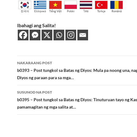
한국어
Ελληνικά
Tiếng Việt
Polski
ไทย
Türkçe
Română
Ibahagi ang Salita!
Post
NAKARAANG POST
navigation
b0393 – Post tungkol sa Batas ng Diyos: Mula pa noong una, na
Diyos ng paraan para sa mga…
SUSUNOD NA POST
b0395 – Post tungkol sa Batas ng Diyos: Tinuturuan tayo ng Kas
pamamagitan ng mga salita at…