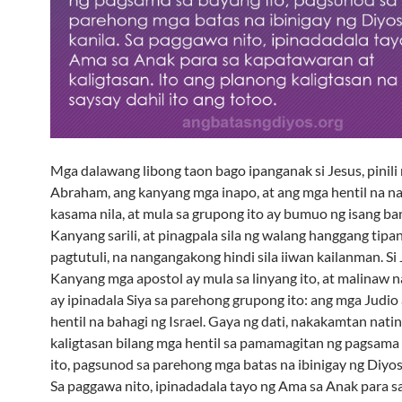
Mga dalawang libong taon bago ipanganak si Jesus, pinili 
Abraham, ang kanyang mga inapo, at ang mga hentil na n
kasama nila, at mula sa grupong ito ay bumuo ng isang ba
Kanyang sarili, at pinagpala sila ng walang hanggang tipa
pagtutuli, na nangangakong hindi sila iiwan kailanman. Si 
Kanyang mga apostol ay mula sa linyang ito, at malinaw 
ay ipinadala Siya sa parehong grupong ito: ang mga Judio
hentil na bahagi ng Israel. Gaya ng dati, nakakamtan nati
kaligtasan bilang mga hentil sa pamamagitan ng pagsama
ito, pagsunod sa parehong mga batas na ibinigay ng Diyos 
Sa paggawa nito, ipinadadala tayo ng Ama sa Anak para s