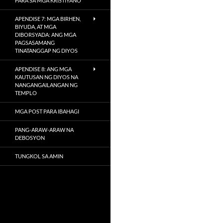
PARA SA MGA KRISTIYANO
APENDISE 7: MGA BIRHEN,
BIYUDA, AT MGA
DIBORSYADA: ANG MGA
PAGSASAMANG
TINATANGGAP NG DIYOS
APENDISE 8: ANG MGA
KAUTUSAN NG DIYOS NA
NANGANGAILANGAN NG
TEMPLO
MGA POST PARA IBAHAGI
PANG-ARAW-ARAW NA
DEBOSYON
TUNGKOL SA AMIN