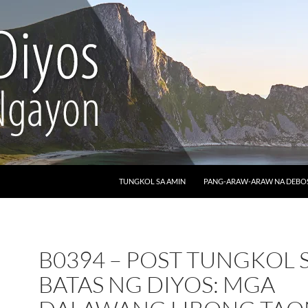
LUMAKTAW SA NILALAMAN
TUNGKOL SA AMIN
PANG-ARAW-ARAW NA DEB
B0394 – POST TUNGKOL 
BATAS NG DIYOS: MGA