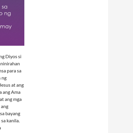
ng Diyos si
aninirahan
nsa para sa
n ng
Jesus at ang
na ang Ama
 at ang mga
n ang
 sa bayang
sa kanila.
a