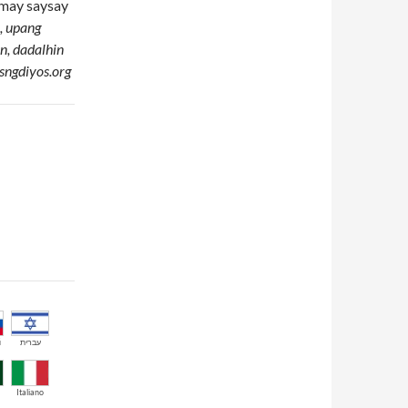
 may saysay
, upang
n, dadalhin
asngdiyos.org
й
עברית
Italiano