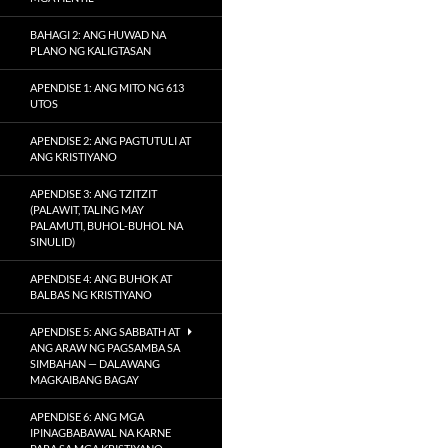
BAHAGI 2: ANG HUWAD NA
PLANO NG KALIGTASAN
APENDISE 1: ANG MITO NG 613
UTOS
APENDISE 2: ANG PAGTUTULI AT
ANG KRISTIYANO
APENDISE 3: ANG TZITZIT
(PALAWIT, TALING MAY
PALAMUTI, BUHOL-BUHOL NA
SINULID)
APENDISE 4: ANG BUHOK AT
BALBAS NG KRISTIYANO
APENDISE 5: ANG SABBATH AT
ANG ARAW NG PAGSAMBA SA
SIMBAHAN — DALAWANG
MAGKAIBANG BAGAY
APENDISE 6: ANG MGA
IPINAGBABAWAL NA KARNE