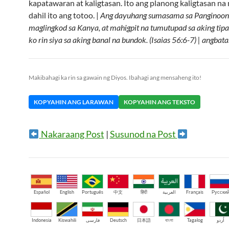
kapatawaran at kaligtasan. Ito ang planong kaligtasan na
dahil ito ang totoo. |
Ang dayuhang sumasama sa Panginoon
maglingkod sa Kanya, at mahigpit na tumutupad sa aking tipa
ko rin siya sa aking banal na bundok. (Isaias 56:6-7) | angbat
Makibahagi ka rin sa gawain ng Diyos. Ibahagi ang mensaheng ito!
KOPYAHIN ANG LARAWAN
KOPYAHIN ANG TEKSTO
Nakaraang Post
|
Susunod na Post
Español
English
Português
中文
हिंदी
العربية
Français
Русски
Indonesia
Kiswahili
فارسی
Deutsch
日本語
বাংলা
Tagalog
اُردو