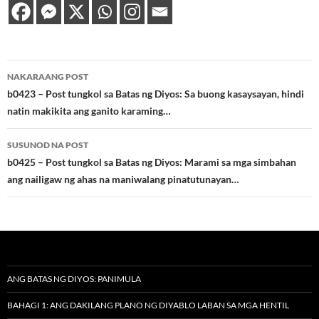
Post
NAKARAANG POST
navigation
b0423 – Post tungkol sa Batas ng Diyos: Sa buong kasaysayan, hindi
natin makikita ang ganito karaming…
SUSUNOD NA POST
b0425 – Post tungkol sa Batas ng Diyos: Marami sa mga simbahan
ang nailigaw ng ahas na maniwalang pinatutunayan…
ANG BATAS NG DIYOS: PANIMULA
BAHAGI 1: ANG DAKILANG PLANO NG DIYABLO LABAN SA MGA HENTIL