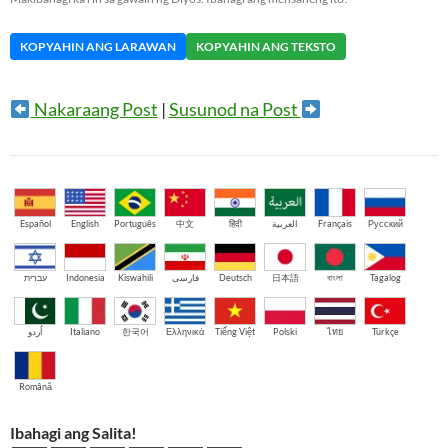
KOPYAHIN ANG LARAWAN
KOPYAHIN ANG TEKSTO
Nakaraang Post
|
Susunod na Post
Español
English
Português
中文
हिंदी
العربية
Français
Русский
עברית
Indonesia
Kiswahili
فارسی
Deutsch
日本語
বাংলা
Tagalog
اُردو
Italiano
한국어
Ελληνικά
Tiếng Việt
Polski
ไทย
Türkçe
Română
Ibahagi ang Salita!