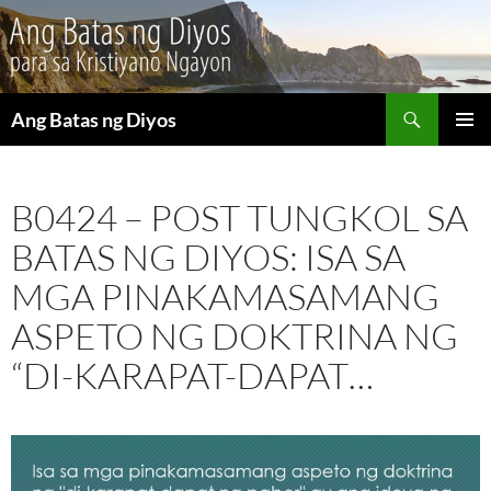
Maghanap
Ang Batas ng Diyos
LUMAKTAW
PANGU
SA
MENU
NILALAMAN
B0424 – POST TUNGKOL SA
BATAS NG DIYOS: ISA SA
MGA PINAKAMASAMANG
ASPETO NG DOKTRINA NG
“DI-KARAPAT-DAPAT…