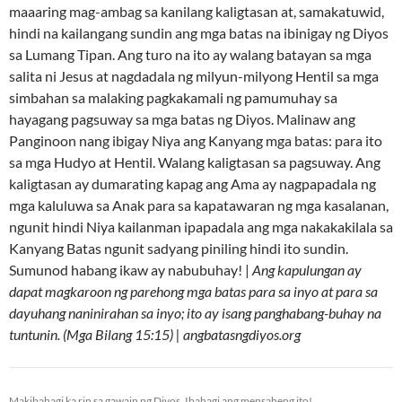
maaaring mag-ambag sa kanilang kaligtasan at, samakatuwid,
hindi na kailangang sundin ang mga batas na ibinigay ng Diyos
sa Lumang Tipan. Ang turo na ito ay walang batayan sa mga
salita ni Jesus at nagdadala ng milyun-milyong Hentil sa mga
simbahan sa malaking pagkakamali ng pamumuhay sa
hayagang pagsuway sa mga batas ng Diyos. Malinaw ang
Panginoon nang ibigay Niya ang Kanyang mga batas: para ito
sa mga Hudyo at Hentil. Walang kaligtasan sa pagsuway. Ang
kaligtasan ay dumarating kapag ang Ama ay nagpapadala ng
mga kaluluwa sa Anak para sa kapatawaran ng mga kasalanan,
ngunit hindi Niya kailanman ipapadala ang mga nakakakilala sa
Kanyang Batas ngunit sadyang piniling hindi ito sundin.
Sumunod habang ikaw ay nabubuhay! |
Ang kapulungan ay
dapat magkaroon ng parehong mga batas para sa inyo at para sa
dayuhang naninirahan sa inyo; ito ay isang panghabang-buhay na
tuntunin. (Mga Bilang 15:15) | angbatasngdiyos.org
Makibahagi ka rin sa gawain ng Diyos. Ibahagi ang mensaheng ito!