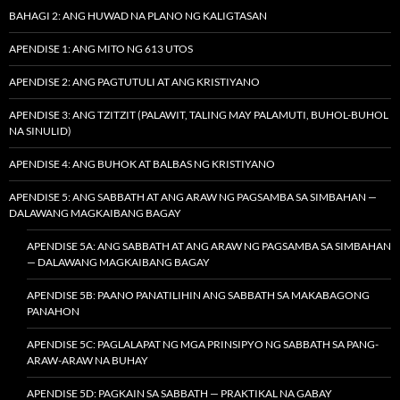
BAHAGI 2: ANG HUWAD NA PLANO NG KALIGTASAN
APENDISE 1: ANG MITO NG 613 UTOS
APENDISE 2: ANG PAGTUTULI AT ANG KRISTIYANO
APENDISE 3: ANG TZITZIT (PALAWIT, TALING MAY PALAMUTI, BUHOL-BUHOL
NA SINULID)
APENDISE 4: ANG BUHOK AT BALBAS NG KRISTIYANO
APENDISE 5: ANG SABBATH AT ANG ARAW NG PAGSAMBA SA SIMBAHAN —
DALAWANG MAGKAIBANG BAGAY
APENDISE 5A: ANG SABBATH AT ANG ARAW NG PAGSAMBA SA SIMBAHAN
— DALAWANG MAGKAIBANG BAGAY
APENDISE 5B: PAANO PANATILIHIN ANG SABBATH SA MAKABAGONG
PANAHON
APENDISE 5C: PAGLALAPAT NG MGA PRINSIPYO NG SABBATH SA PANG-
ARAW-ARAW NA BUHAY
APENDISE 5D: PAGKAIN SA SABBATH — PRAKTIKAL NA GABAY