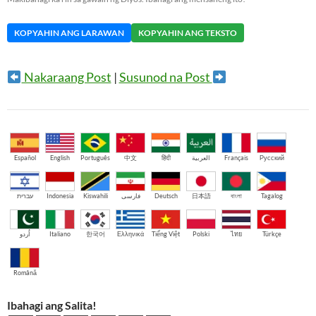
KOPYAHIN ANG LARAWAN
KOPYAHIN ANG TEKSTO
Nakaraang Post
|
Susunod na Post
Español
English
Português
中文
हिंदी
العربية
Français
Русский
עברית
Indonesia
Kiswahili
فارسی
Deutsch
日本語
বাংলা
Tagalog
اُردو
Italiano
한국어
Ελληνικά
Tiếng Việt
Polski
ไทย
Türkçe
Română
Ibahagi ang Salita!