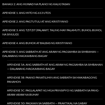
BAHAGI 2: ANG HUWAD NA PLANO NG KALIGTASAN
APENDISE 1: ANG MITO NG 613 UTOS
APENDISE 2: ANG PAGTUTULI AT ANG KRISTIYANO
APENDISE 3: ANG TZITZIT (PALAWIT, TALING MAY PALAMUTI, BUHOL-BUHOL
NA SINULID)
APENDISE 4: ANG BUHOK AT BALBAS NG KRISTIYANO
APENDISE 5: ANG SABBATH AT ANG ARAW NG PAGSAMBA SA SIMBAHAN —
DALAWANG MAGKAIBANG BAGAY
APENDISE 5A: ANG SABBATH AT ANG ARAW NG PAGSAMBA SA SIMBAHAN
— DALAWANG MAGKAIBANG BAGAY
APENDISE 5B: PAANO PANATILIHIN ANG SABBATH SA MAKABAGONG
PANAHON
APENDISE 5C: PAGLALAPAT NG MGA PRINSIPYO NG SABBATH SA PANG-
ARAW-ARAW NA BUHAY
APENDISE 5D: PAGKAIN SA SABBATH — PRAKTIKAL NA GABAY