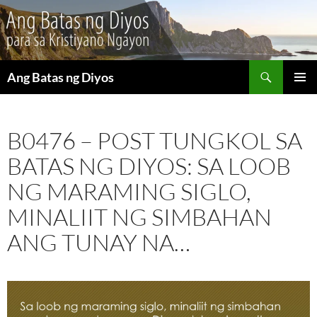
Maghanap
Ang Batas ng Diyos
LUMAKTAW
PANGU
SA
MENU
NILALAMAN
B0476 – POST TUNGKOL SA
BATAS NG DIYOS: SA LOOB
NG MARAMING SIGLO,
MINALIIT NG SIMBAHAN
ANG TUNAY NA…