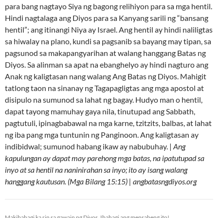
para bang nagtayo Siya ng bagong relihiyon para sa mga hentil.
Hindi nagtalaga ang Diyos para sa Kanyang sarili ng “bansang
hentil”; ang itinangi Niya ay Israel. Ang hentil ay hindi naliligtas
sa hiwalay na plano, kundi sa pagsanib sa bayang may tipan, sa
pagsunod sa makapangyarihan at walang hanggang Batas ng
Diyos. Sa alinman sa apat na ebanghelyo ay hindi nagturo ang
Anak ng kaligtasan nang walang Ang Batas ng Diyos. Mahigit
tatlong taon na sinanay ng Tagapagligtas ang mga apostol at
disipulo na sumunod sa lahat ng bagay. Hudyo man o hentil,
dapat tayong mamuhay gaya nila, tinutupad ang Sabbath,
pagtutuli, ipinagbabawal na mga karne, tzitzits, balbas, at lahat
ng iba pang mga tuntunin ng Panginoon. Ang kaligtasan ay
indibidwal; sumunod habang ikaw ay nabubuhay. |
Ang
kapulungan ay dapat may parehong mga batas, na ipatutupad sa
inyo at sa hentil na naninirahan sa inyo; ito ay isang walang
hanggang kautusan. (Mga Bilang 15:15) | angbatasngdiyos.org
Makibahagi ka rin sa gawain ng Diyos. Ibahagi ang mensaheng ito!