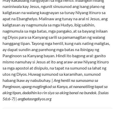
May kakaibang nangyayari sa mga hentil: inaangkin nilang
naniniwala kay Jesus, ngunit sinusunod ang isang plano ng
kaligtasan na walang kaugnayan sa tunay Niyang itinuro sa
apat na Ebanghelyo. Malinaw ang tunay na aral ni Jesus, ang
kaligtasan ay nagmumula sa mga Hudyo, ibig sabihin,
nagmumula sa mga batas, mga pangako, at sa bayang inilaan
ng Diyos para sa Kanyang sarili sa pamamagitan ng walang
hanggang tipan. Tayong mga hentil, kung nais nating maligtas,
ay dapat sundin ang parehong mga batas na ibinigay ng
Panginoon sa Kanyang bayan. Hindi ito bagong aral: ganito
mismo namuhay si Jesus at ito ang araw-araw Niyang itinuro
sa mga apostol at disipulo, na tapat na sumunod sa lahat ng
utos ng Diyos. Huwag sumunod sa karamihan, sumunod
habang ikaw ay nabubuhay. |
Ang hentil na sumasama sa
Panginoon, upang maglingkod sa Kanya, at nananatiling tapat sa
aking tipan, dadalhin ko rin siya sa aking banal na bundok. (Isaias
56:6-7) | angbatasngdiyos.org