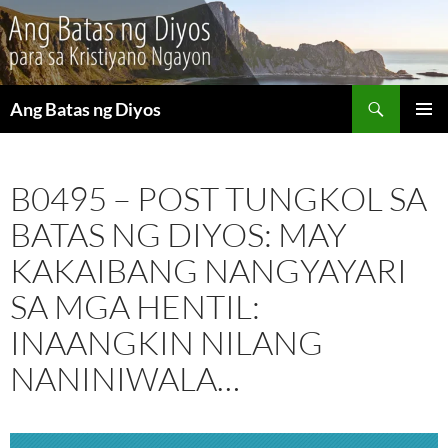
Maghanap
Ang Batas ng Diyos
LUMAKTAW
PANGU
SA
MENU
NILALAMAN
B0495 – POST TUNGKOL SA
BATAS NG DIYOS: MAY
KAKAIBANG NANGYAYARI
SA MGA HENTIL:
INAANGKIN NILANG
NANINIWALA…