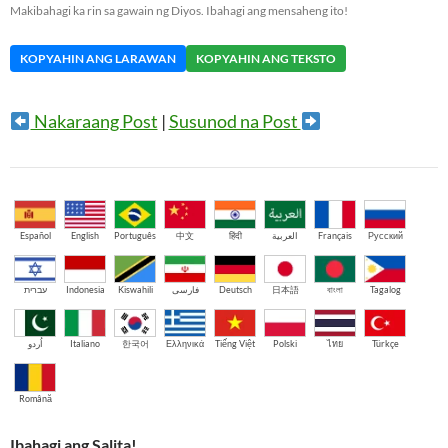
Makibahagi ka rin sa gawain ng Diyos. Ibahagi ang mensaheng ito!
KOPYAHIN ANG LARAWAN
KOPYAHIN ANG TEKSTO
Nakaraang Post
|
Susunod na Post
Español
English
Português
中文
हिंदी
العربية
Français
Русский
עברית
Indonesia
Kiswahili
فارسی
Deutsch
日本語
বাংলা
Tagalog
اُردو
Italiano
한국어
Ελληνικά
Tiếng Việt
Polski
ไทย
Türkçe
Română
Ibahagi ang Salita!