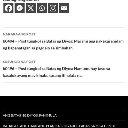
Post
NAKARAANG POST
navigation
b0494 – Post tungkol sa Batas ng Diyos: Marami ang nakakaramdam
ng kapanatagan sa pagdalo sa simbahan…
SUSUNOD NA POST
b0496 – Post tungkol sa Batas ng Diyos: Namumuhay tayo sa
kasalukuyang may kinabukasang itinakda na…
ANG BATAS NG DIYOS: PANIMULA
BAHAGI 1: ANG DAKILANG PLANO NG DIYABLO LABAN SA MGA HENTIL