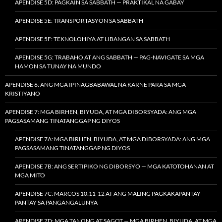
APENDISE 5D: PAGKAIN SA SABBATH — PRAKTIKAL NA GABAY
APENDISE 5E: TRANSPORTASYON SA SABBATH
APENDISE 5F: TEKNOLOHIYA AT LIBANGAN SA SABBATH
APENDISE 5G: TRABAHO AT ANG SABBATH — PAG-NAVIGATE SA MGA
HAMON SA TUNAY NA MUNDO
APENDISE 6: ANG MGA IPINAGBABAWAL NA KARNE PARA SA MGA
KRISTIYANO
APENDISE 7: MGA BIRHEN, BIYUDA, AT MGA DIBORSYADA: ANG MGA
PAGSASAMANG TINATANGGAP NG DIYOS
APENDISE 7A: MGA BIRHEN, BIYUDA, AT MGA DIBORSYADA: ANG MGA
PAGSASAMANG TINATANGGAP NG DIYOS
APENDISE 7B: ANG SERTIPIKO NG DIBORSYO — MGA KATOTOHANAN AT
MGA MITO
APENDISE 7C: MARCOS 10:11-12 AT ANG MALING PAGKAKAPANTAY-
PANTAY SA PANGANGALUNYA
APENDISE 7D: MGA TANONG AT SAGOT — MGA BIRHEN, BIYUDA, AT MGA