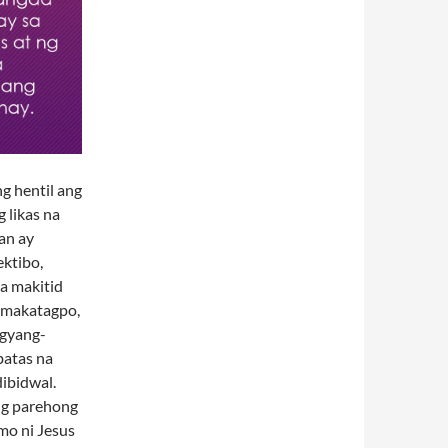
g hentil ang
 likas na
an ay
ektibo,
sa makitid
g makatagpo,
igyang-
batas na
dibidwal.
ng parehong
mo ni Jesus