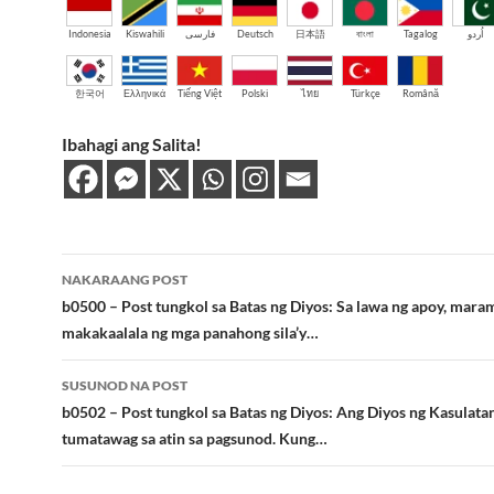
Indonesia
Kiswahili
فارسی
Deutsch
日本語
বাংলা
Tagalog
اُردو
한국어
Ελληνικά
Tiếng Việt
Polski
ไทย
Türkçe
Română
Ibahagi ang Salita!
Post
NAKARAANG POST
navigation
b0500 – Post tungkol sa Batas ng Diyos: Sa lawa ng apoy, mara
makakaalala ng mga panahong sila’y…
SUSUNOD NA POST
b0502 – Post tungkol sa Batas ng Diyos: Ang Diyos ng Kasulata
tumatawag sa atin sa pagsunod. Kung…