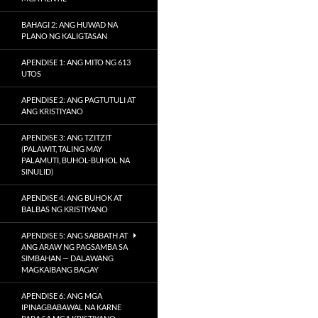
BAHAGI 2: ANG HUWAD NA
PLANO NG KALIGTASAN
APENDISE 1: ANG MITO NG 613
UTOS
APENDISE 2: ANG PAGTUTULI AT
ANG KRISTIYANO
APENDISE 3: ANG TZITZIT
(PALAWIT, TALING MAY
PALAMUTI, BUHOL-BUHOL NA
SINULID)
APENDISE 4: ANG BUHOK AT
BALBAS NG KRISTIYANO
APENDISE 5: ANG SABBATH AT
ANG ARAW NG PAGSAMBA SA
SIMBAHAN — DALAWANG
MAGKAIBANG BAGAY
APENDISE 6: ANG MGA
IPINAGBABAWAL NA KARNE