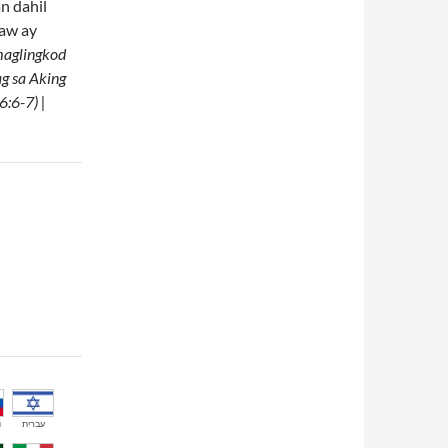
n dahil
kaw ay
maglingkod
g sa Aking
6:6-7) |
й
עברית