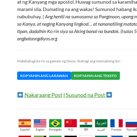
at ng Kanyang mga apostol. Huwag sumunod sa karamiha
marami sila. Dumating na ang wakas! Sumunod habang i
nabubuhay. |
Ang hentil na sumasama sa Panginoon, upang 
sa Kanya, at naging Kanyang lingkod… at nananatiling matata
tipan, dadalhin Ko rin siya sa Aking banal na bundok. (Isaias 5
angbatasngdiyos.org
Makibahagi ka rin sa gawain ng Diyos. Ibahagi ang mensaheng ito!
KOPYAHIN ANG LARAWAN
KOPYAHIN ANG TEKSTO
Nakaraang Post
|
Susunod na Post
Español
English
Português
中文
हिंदी
العربية
Français
Русски