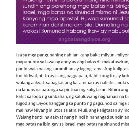
Isa sa mga pangunahing dahilan kung bakit milyun-milyon
mapupunta sa lawa ng apoy ay ang halos di-makatuwirang
paniniwala na ang karamihan ay laging tama. Ang kaligtas
indibidwal, at ito ay isang pagpapala, dahil kung ito ay kol
walang aakyat, sapagkat ang karamihan ay nalilihis mula 
na landas na patungo sa pintuan ng kaligtasan. Bihira an
kahit sa loob ng simbahan, ng kaluluwang nagnanais na b
lugod ang Diyos hanggang sa punto ng pagsunod sa mga 
malinaw Niyang iniutos sa atin. Muli, ang kaligtasan ay in
Walang hentil na aakyat nang hindi hinahangad sundin a
mga batas na ibinigay sa Israel, mga batas na sinunod mis