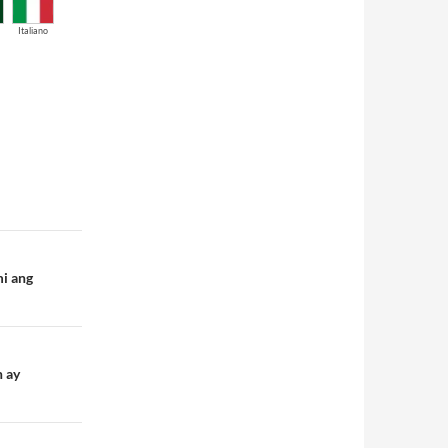
Italiano
mi ang
n ay