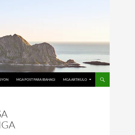
OSYON
MGA POST PARA IBAHAGI
MGA ARTIKULO
SA
MGA