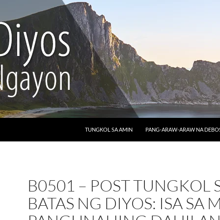
LUMAKTAW SA NILALAMAN
TUNGKOL SA AMIN
PANG-ARAW-ARAW NA DEB
B0501 – POST TUNGKOL 
BATAS NG DIYOS: ISA SA 