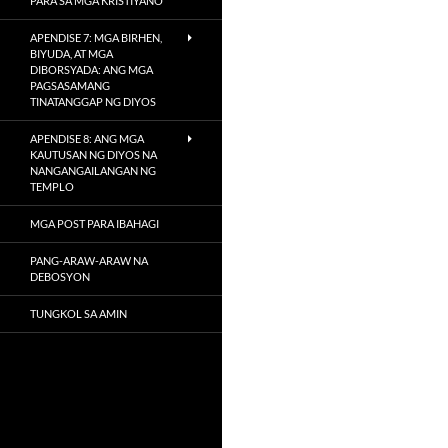
PARA SA MGA KRISTIYANO
APENDISE 7: MGA BIRHEN,
BIYUDA, AT MGA
DIBORSYADA: ANG MGA
PAGSASAMANG
TINATANGGAP NG DIYOS
APENDISE 8: ANG MGA
KAUTUSAN NG DIYOS NA
NANGANGAILANGAN NG
TEMPLO
MGA POST PARA IBAHAGI
PANG-ARAW-ARAW NA
DEBOSYON
TUNGKOL SA AMIN