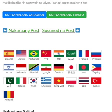
Makibahagi ka rin sa gawain ng Diyos. Ibahagi ang mensaheng ito!
KOPYAHIN ANG LARAWAN
KOPYAHIN ANG TEKSTO
Nakaraang Post
|
Susunod na Post
Español
English
Português
中文
हिंदी
العربية
Français
Русский
עברית
Indonesia
Kiswahili
فارسی
Deutsch
日本語
বাংলা
Tagalog
اُردو
Italiano
한국어
Ελληνικά
Tiếng Việt
Polski
ไทย
Türkçe
Română
Ibahagi ang Salita!