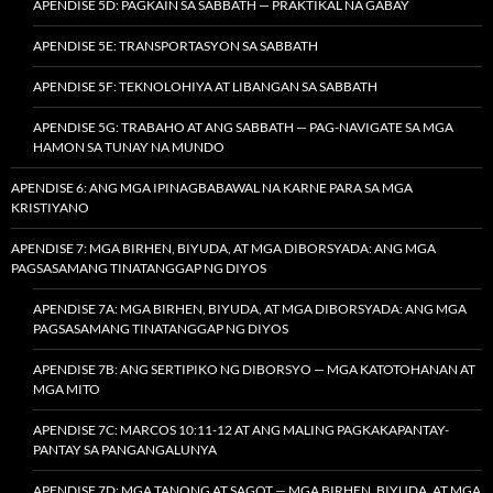
APENDISE 5D: PAGKAIN SA SABBATH — PRAKTIKAL NA GABAY
APENDISE 5E: TRANSPORTASYON SA SABBATH
APENDISE 5F: TEKNOLOHIYA AT LIBANGAN SA SABBATH
APENDISE 5G: TRABAHO AT ANG SABBATH — PAG-NAVIGATE SA MGA
HAMON SA TUNAY NA MUNDO
APENDISE 6: ANG MGA IPINAGBABAWAL NA KARNE PARA SA MGA
KRISTIYANO
APENDISE 7: MGA BIRHEN, BIYUDA, AT MGA DIBORSYADA: ANG MGA
PAGSASAMANG TINATANGGAP NG DIYOS
APENDISE 7A: MGA BIRHEN, BIYUDA, AT MGA DIBORSYADA: ANG MGA
PAGSASAMANG TINATANGGAP NG DIYOS
APENDISE 7B: ANG SERTIPIKO NG DIBORSYO — MGA KATOTOHANAN AT
MGA MITO
APENDISE 7C: MARCOS 10:11-12 AT ANG MALING PAGKAKAPANTAY-
PANTAY SA PANGANGALUNYA
APENDISE 7D: MGA TANONG AT SAGOT — MGA BIRHEN, BIYUDA, AT MGA