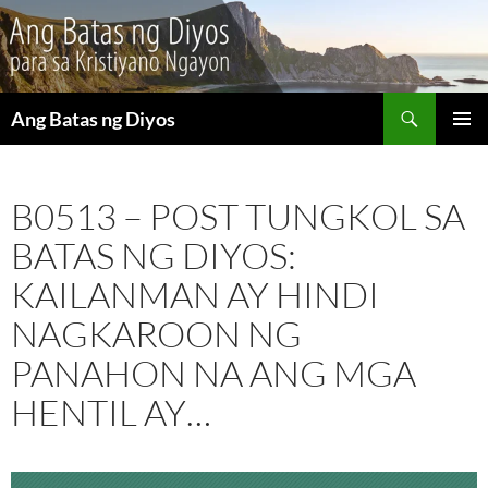
Maghanap
Ang Batas ng Diyos
LUMAKTAW
PANGU
SA
MENU
NILALAMAN
B0513 – POST TUNGKOL SA
BATAS NG DIYOS:
KAILANMAN AY HINDI
NAGKAROON NG
PANAHON NA ANG MGA
HENTIL AY…