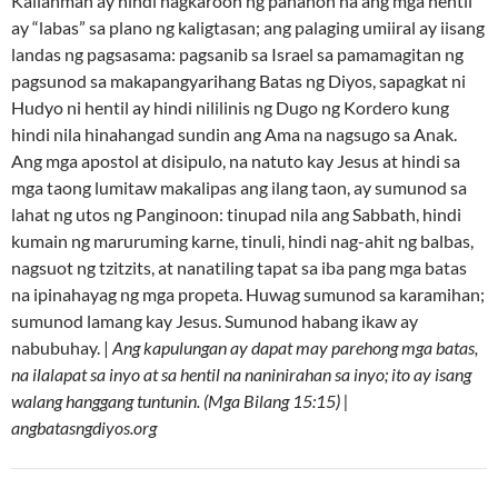
Kailanman ay hindi nagkaroon ng panahon na ang mga hentil
ay “labas” sa plano ng kaligtasan; ang palaging umiiral ay iisang
landas ng pagsasama: pagsanib sa Israel sa pamamagitan ng
pagsunod sa makapangyarihang Batas ng Diyos, sapagkat ni
Hudyo ni hentil ay hindi nililinis ng Dugo ng Kordero kung
hindi nila hinahangad sundin ang Ama na nagsugo sa Anak.
Ang mga apostol at disipulo, na natuto kay Jesus at hindi sa
mga taong lumitaw makalipas ang ilang taon, ay sumunod sa
lahat ng utos ng Panginoon: tinupad nila ang Sabbath, hindi
kumain ng maruruming karne, tinuli, hindi nag-ahit ng balbas,
nagsuot ng tzitzits, at nanatiling tapat sa iba pang mga batas
na ipinahayag ng mga propeta. Huwag sumunod sa karamihan;
sumunod lamang kay Jesus. Sumunod habang ikaw ay
nabubuhay. |
Ang kapulungan ay dapat may parehong mga batas,
na ilalapat sa inyo at sa hentil na naninirahan sa inyo; ito ay isang
walang hanggang tuntunin. (Mga Bilang 15:15) |
angbatasngdiyos.org