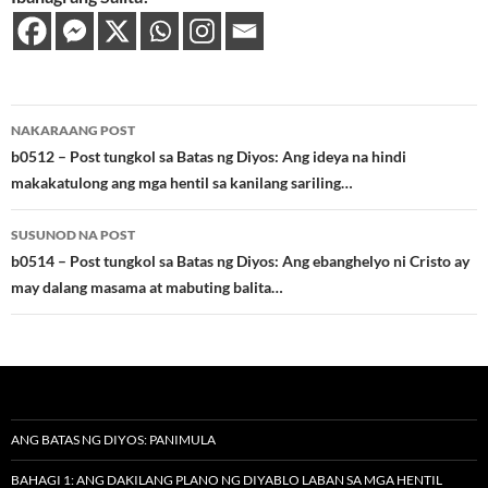
Post
NAKARAANG POST
navigation
b0512 – Post tungkol sa Batas ng Diyos: Ang ideya na hindi
makakatulong ang mga hentil sa kanilang sariling…
SUSUNOD NA POST
b0514 – Post tungkol sa Batas ng Diyos: Ang ebanghelyo ni Cristo ay
may dalang masama at mabuting balita…
ANG BATAS NG DIYOS: PANIMULA
BAHAGI 1: ANG DAKILANG PLANO NG DIYABLO LABAN SA MGA HENTIL