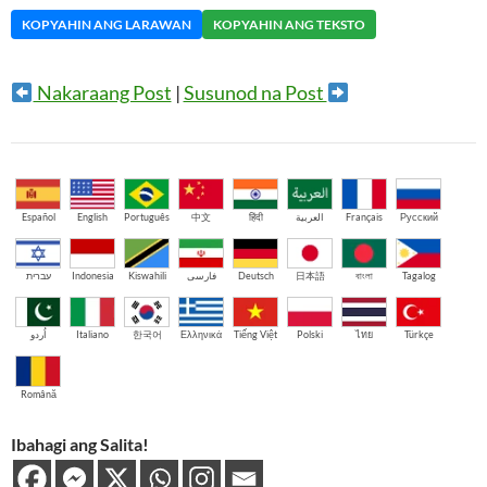
KOPYAHIN ANG LARAWAN
KOPYAHIN ANG TEKSTO
Nakaraang Post
|
Susunod na Post
Español
English
Português
中文
हिंदी
العربية
Français
Русский
עברית
Indonesia
Kiswahili
فارسی
Deutsch
日本語
বাংলা
Tagalog
اُردو
Italiano
한국어
Ελληνικά
Tiếng Việt
Polski
ไทย
Türkçe
Română
Ibahagi ang Salita!