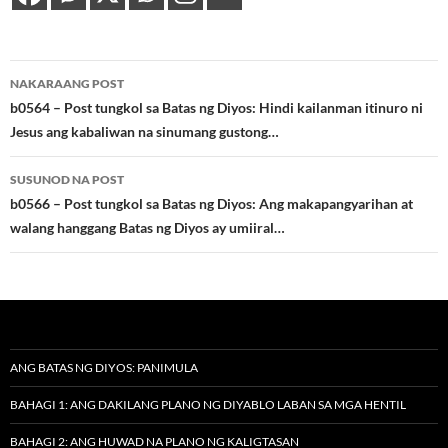
Post
NAKARAANG POST
navigation
b0564 – Post tungkol sa Batas ng Diyos: Hindi kailanman itinuro ni
Jesus ang kabaliwan na sinumang gustong…
SUSUNOD NA POST
b0566 – Post tungkol sa Batas ng Diyos: Ang makapangyarihan at
walang hanggang Batas ng Diyos ay umiiral…
ANG BATAS NG DIYOS: PANIMULA
BAHAGI 1: ANG DAKILANG PLANO NG DIYABLO LABAN SA MGA HENTIL
BAHAGI 2: ANG HUWAD NA PLANO NG KALIGTASAN