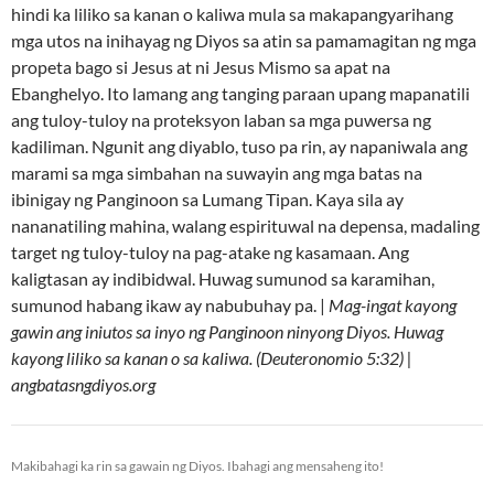
hindi ka liliko sa kanan o kaliwa mula sa makapangyarihang
mga utos na inihayag ng Diyos sa atin sa pamamagitan ng mga
propeta bago si Jesus at ni Jesus Mismo sa apat na
Ebanghelyo. Ito lamang ang tanging paraan upang mapanatili
ang tuloy-tuloy na proteksyon laban sa mga puwersa ng
kadiliman. Ngunit ang diyablo, tuso pa rin, ay napaniwala ang
marami sa mga simbahan na suwayin ang mga batas na
ibinigay ng Panginoon sa Lumang Tipan. Kaya sila ay
nananatiling mahina, walang espirituwal na depensa, madaling
target ng tuloy-tuloy na pag-atake ng kasamaan. Ang
kaligtasan ay indibidwal. Huwag sumunod sa karamihan,
sumunod habang ikaw ay nabubuhay pa. |
Mag-ingat kayong
gawin ang iniutos sa inyo ng Panginoon ninyong Diyos. Huwag
kayong liliko sa kanan o sa kaliwa. (Deuteronomio 5:32) |
angbatasngdiyos.org
Makibahagi ka rin sa gawain ng Diyos. Ibahagi ang mensaheng ito!