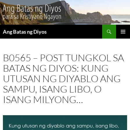
Maghanap
Ang Batas ng Diyos
LUMAKTAW
PANGU
SA
MENU
NILALAMAN
B0565 – POST TUNGKOL SA
BATAS NG DIYOS: KUNG
UTUSAN NG DIYABLO ANG
SAMPU, ISANG LIBO, O
ISANG MILYONG…