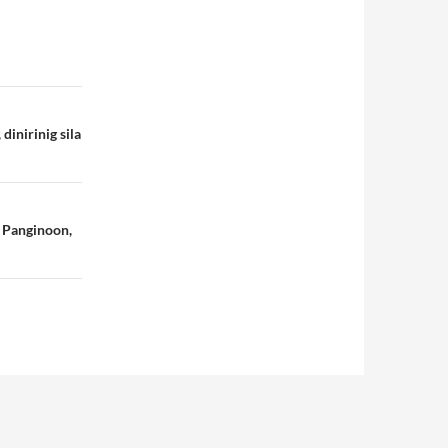
inirinig sila
g Panginoon,