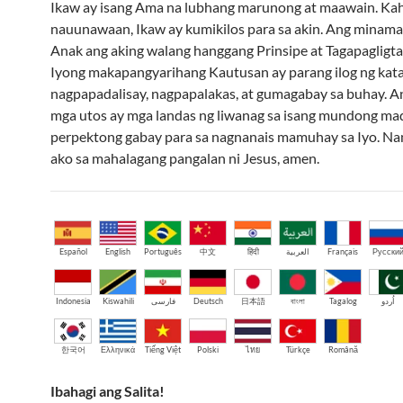
Ikaw ay isang Ama na lubhang marunong at maawain. Kahi
nauunawaan, Ikaw ay kumikilos para sa akin. Ang minam
Anak ang aking walang hanggang Prinsipe at Tagapagligta
Iyong makapangyarihang Kautusan ay parang ilog ng kat
nagpapadalisay, nagpapalakas, at gumagabay sa buhay. A
mga utos ay mga landas ng liwanag sa isang mundong mad
perpektong gabay para sa nagnanais mamuhay sa Iyo. Na
ako sa mahalagang pangalan ni Jesus, amen.
Español
English
Português
中文
हिंदी
العربية
Français
Русски
Indonesia
Kiswahili
فارسی
Deutsch
日本語
বাংলা
Tagalog
اُردو
한국어
Ελληνικά
Tiếng Việt
Polski
ไทย
Türkçe
Română
Ibahagi ang Salita!