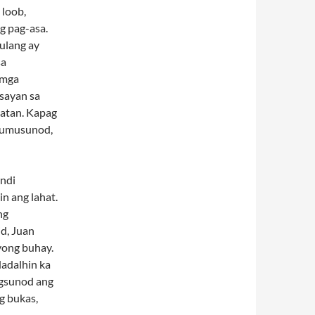
 loob,
g pag-asa.
ulang ay
sa
 mga
sayan sa
patan. Kapag
 sumusunod,
ndi
n ang lahat.
ng
d, Juan
iyong buhay.
 dadalhin ka
agsunod ang
g bukas,