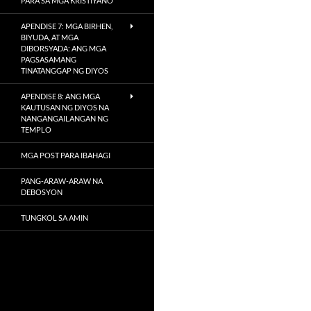
PARA SA MGA KRISTIYANO
APENDISE 7: MGA BIRHEN,
BIYUDA, AT MGA
DIBORSYADA: ANG MGA
PAGSASAMANG
TINATANGGAP NG DIYOS
APENDISE 8: ANG MGA
KAUTUSAN NG DIYOS NA
NANGANGAILANGAN NG
TEMPLO
MGA POST PARA IBAHAGI
PANG-ARAW-ARAW NA
DEBOSYON
TUNGKOL SA AMIN