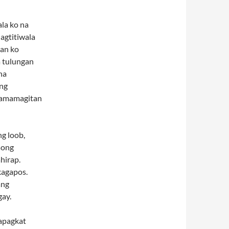
ala ko na
agtitiwala
yan ko
a tulungan
na
ong
 pamamagitan
ng loob,
song
hirap.
kagapos.
ang
ay.
sapagkat