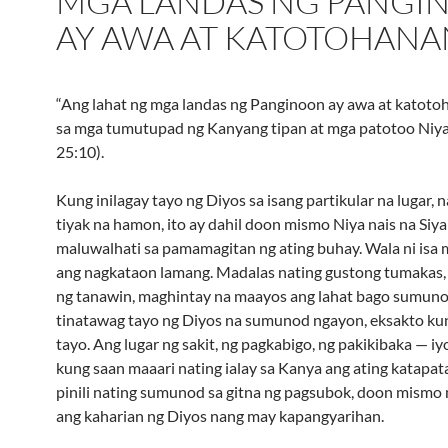
MGA LANDAS NG PANGI
AY AWA AT KATOTOHAN
“Ang lahat ng mga landas ng Panginoon ay awa at katoto
sa mga tumutupad ng Kanyang tipan at mga patotoo Niy
25:10).
Kung inilagay tayo ng Diyos sa isang partikular na lugar,
tiyak na hamon, ito ay dahil doon mismo Niya nais na Siya
maluwalhati sa pamamagitan ng ating buhay. Wala ni isa
ang nagkataon lamang. Madalas nating gustong tumakas
ng tanawin, maghintay na maayos ang lahat bago sumuno
tinatawag tayo ng Diyos na sumunod ngayon, eksakto ku
tayo. Ang lugar ng sakit, ng pagkabigo, ng pakikibaka — iy
kung saan maaari nating ialay sa Kanya ang ating katapat
pinili nating sumunod sa gitna ng pagsubok, doon mismo
ang kaharian ng Diyos nang may kapangyarihan.