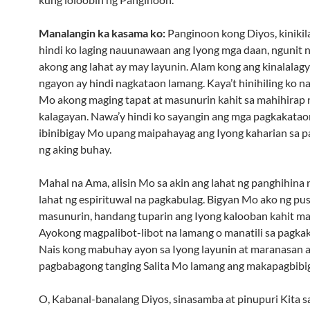
Manalangin ka kasama ko:
Panginoon kong Diyos, kinikil
hindi ko laging nauunawaan ang Iyong mga daan, ngunit n
akong ang lahat ay may layunin. Alam kong ang kinalalag
ngayon ay hindi nagkataon lamang. Kaya’t hinihiling ko n
Mo akong maging tapat at masunurin kahit sa mahihirap 
kalagayan. Nawa’y hindi ko sayangin ang mga pagkakata
ibinibigay Mo upang maipahayag ang Iyong kaharian sa
ng aking buhay.
Mahal na Ama, alisin Mo sa akin ang lahat ng panghihina 
lahat ng espirituwal na pagkabulag. Bigyan Mo ako ng pu
masunurin, handang tuparin ang Iyong kalooban kahit ma
Ayokong magpalibot-libot na lamang o manatili sa pagka
Nais kong mabuhay ayon sa Iyong layunin at maranasan 
pagbabagong tanging Salita Mo lamang ang makapagbibig
O, Kabanal-banalang Diyos, sinasamba at pinupuri Kita 