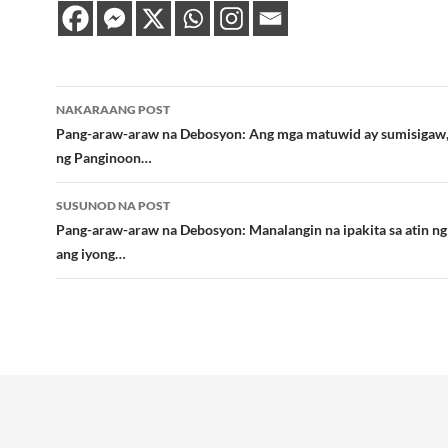
Post
NAKARAANG POST
navigation
Pang-araw-araw na Debosyon: Ang mga matuwid ay sumisigaw, d
ng Panginoon…
SUSUNOD NA POST
Pang-araw-araw na Debosyon: Manalangin na ipakita sa atin n
ang iyong…