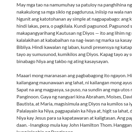
May mga tao na namumuhay sa patuloy na panghihina ng
nakakulong sa mga siklo ng pagdurusa, iniisip na wala nan
Ngunit ang katotohanan ay simple at nagpapabago: ang k
hindi lakas, pera, o pagkilala. Kundi pagsunod. Pagsunod 
makapangyarihang Kautusan ng Diyos — ito ang lihim ng
kalalakihan at kababaihan na nag-iwan ng marka sa kasay
Bibliya. Hindi kawalan ng laban, kundi presensya ng kata
tayo ay sumusunod, kumikilos ang Diyos. Kapag tayo ay
binabago Niya ang takbo ng ating kasaysayan.
Maaari mong maranasan ang pagbabagong ito ngayon. Hi
kailangang maunawaan ang lahat, ni kailangan mong ayusi
Sapat na ang magpasya, sa puso, na sundin ang mga utos 
Panginoon. Gaya ng nangyari kina Abraham, Moises, Davi
Bautista, at Maria, magsisimula ang Diyos na kumilos sa 
Palalayain ka Niya, pagpapalain ka Niya at, higit sa lahat,
Niya kay Jesus para sa kapatawaran at kaligtasan. Ang p
daan. -Inangkop mula kay John Hamilton Thom. Hanggan
kung loloobin ng Panginoon.