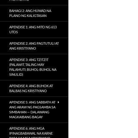
BAHAGI 2: ANG HUWAD NA
PLANO NG KALIGTASAN
APENDISE 1: ANG MITO NG 613
UTOS
APENDISE 2: ANG PAGTUTULI AT
ANG KRISTIYANO
APENDISE 3: ANG TZITZIT
(PALAWIT, TALING MAY
PALAMUTI, BUHOL-BUHOL NA
SINULID)
APENDISE 4: ANG BUHOK AT
BALBAS NG KRISTIYANO
APENDISE 5: ANG SABBATH AT
ANG ARAW NG PAGSAMBA SA
SIMBAHAN — DALAWANG
MAGKAIBANG BAGAY
APENDISE 6: ANG MGA
IPINAGBABAWAL NA KARNE