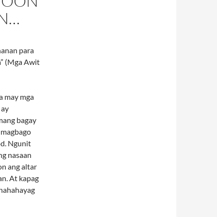
NOON
AN…
hanan para
a” (Mga Awit
 na may mga
 ay
 mang bagay
, magbago
d. Ngunit
ng nasaan
on ang altar
an. At kapag
 nahahayag