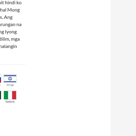
t hindi ko
ahal Mong
s. Ang
arungan na
ng Iyong
ilim, mga
nalangin
й
עברית
Italiano