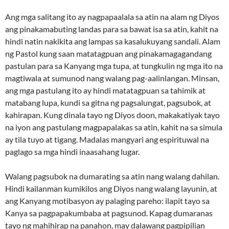
Ang mga salitang ito ay nagpapaalala sa atin na alam ng Diyos
ang pinakamabuting landas para sa bawat isa sa atin, kahit na
hindi natin nakikita ang lampas sa kasalukuyang sandali. Alam
ng Pastol kung saan matatagpuan ang pinakamagagandang
pastulan para sa Kanyang mga tupa, at tungkulin ng mga ito na
magtiwala at sumunod nang walang pag-aalinlangan. Minsan,
ang mga pastulang ito ay hindi matatagpuan sa tahimik at
matabang lupa, kundi sa gitna ng pagsalungat, pagsubok, at
kahirapan. Kung dinala tayo ng Diyos doon, makakatiyak tayo
na iyon ang pastulang magpapalakas sa atin, kahit na sa simula
ay tila tuyo at tigang. Madalas mangyari ang espirituwal na
paglago sa mga hindi inaasahang lugar.
Walang pagsubok na dumarating sa atin nang walang dahilan.
Hindi kailanman kumikilos ang Diyos nang walang layunin, at
ang Kanyang motibasyon ay palaging pareho: ilapit tayo sa
Kanya sa pagpapakumbaba at pagsunod. Kapag dumaranas
tayo ng mahihirap na panahon, may dalawang pagpipilian