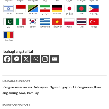
Español
English
Português
中文
हिंदी
العربية
Français
Русский
עברית
Indonesia
Kiswahili
فارسی
Deutsch
日本語
বাংলা
Tagalog
اُردو
Italiano
한국어
Ελληνικά
Tiếng Việt
Polski
ไทย
Türkçe
Română
Ibahagi ang Salita!
Post
NAKARAANG POST
navigation
Pang-araw-araw na Debosyon: Ngunit ngayon, O Panginoon, Ikaw
ang aming Ama, kami ay…
SUSUNOD NA POST