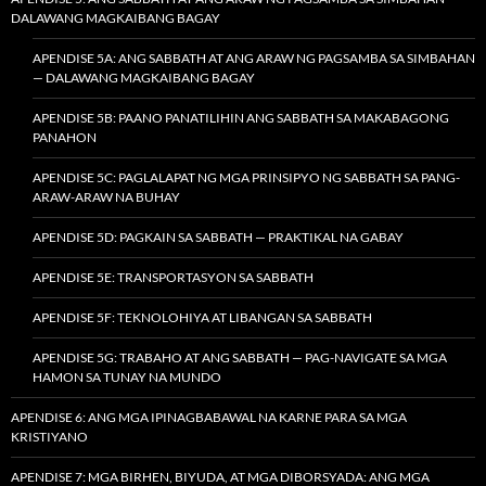
DALAWANG MAGKAIBANG BAGAY
APENDISE 5A: ANG SABBATH AT ANG ARAW NG PAGSAMBA SA SIMBAHAN
— DALAWANG MAGKAIBANG BAGAY
APENDISE 5B: PAANO PANATILIHIN ANG SABBATH SA MAKABAGONG
PANAHON
APENDISE 5C: PAGLALAPAT NG MGA PRINSIPYO NG SABBATH SA PANG-
ARAW-ARAW NA BUHAY
APENDISE 5D: PAGKAIN SA SABBATH — PRAKTIKAL NA GABAY
APENDISE 5E: TRANSPORTASYON SA SABBATH
APENDISE 5F: TEKNOLOHIYA AT LIBANGAN SA SABBATH
APENDISE 5G: TRABAHO AT ANG SABBATH — PAG-NAVIGATE SA MGA
HAMON SA TUNAY NA MUNDO
APENDISE 6: ANG MGA IPINAGBABAWAL NA KARNE PARA SA MGA
KRISTIYANO
APENDISE 7: MGA BIRHEN, BIYUDA, AT MGA DIBORSYADA: ANG MGA