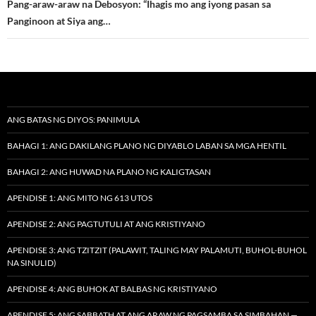
Pang-araw-araw na Debosyon: “Ihagis mo ang iyong pasan sa
Panginoon at Siya ang…
ANG BATAS NG DIYOS: PANIMULA
BAHAGI 1: ANG DAKILANG PLANO NG DIYABLO LABAN SA MGA HENTIL
BAHAGI 2: ANG HUWAD NA PLANO NG KALIGTASAN
APENDISE 1: ANG MITO NG 613 UTOS
APENDISE 2: ANG PAGTUTULI AT ANG KRISTIYANO
APENDISE 3: ANG TZITZIT (PALAWIT, TALING MAY PALAMUTI, BUHOL-BUHOL
NA SINULID)
APENDISE 4: ANG BUHOK AT BALBAS NG KRISTIYANO
APENDISE 5: ANG SABBATH AT ANG ARAW NG PAGSAMBA SA SIMBAHAN —