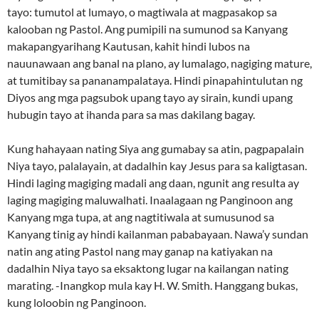
tayo: tumutol at lumayo, o magtiwala at magpasakop sa
kalooban ng Pastol. Ang pumipili na sumunod sa Kanyang
makapangyarihang Kautusan, kahit hindi lubos na
nauunawaan ang banal na plano, ay lumalago, nagiging mature,
at tumitibay sa pananampalataya. Hindi pinapahintulutan ng
Diyos ang mga pagsubok upang tayo ay sirain, kundi upang
hubugin tayo at ihanda para sa mas dakilang bagay.
Kung hahayaan nating Siya ang gumabay sa atin, pagpapalain
Niya tayo, palalayain, at dadalhin kay Jesus para sa kaligtasan.
Hindi laging magiging madali ang daan, ngunit ang resulta ay
laging magiging maluwalhati. Inaalagaan ng Panginoon ang
Kanyang mga tupa, at ang nagtitiwala at sumusunod sa
Kanyang tinig ay hindi kailanman pababayaan. Nawa’y sundan
natin ang ating Pastol nang may ganap na katiyakan na
dadalhin Niya tayo sa eksaktong lugar na kailangan nating
marating. -Inangkop mula kay H. W. Smith. Hanggang bukas,
kung loloobin ng Panginoon.