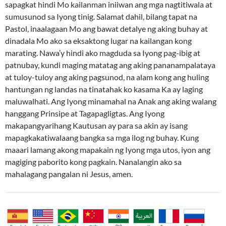
sapagkat hindi Mo kailanman iniiwan ang mga nagtitiwala at
sumusunod sa Iyong tinig. Salamat dahil, bilang tapat na
Pastol, inaalagaan Mo ang bawat detalye ng aking buhay at
dinadala Mo ako sa eksaktong lugar na kailangan kong
marating. Nawa’y hindi ako magduda sa Iyong pag-ibig at
patnubay, kundi maging matatag ang aking pananampalataya
at tuloy-tuloy ang aking pagsunod, na alam kong ang huling
hantungan ng landas na tinatahak ko kasama Ka ay laging
maluwalhati. Ang Iyong minamahal na Anak ang aking walang
hanggang Prinsipe at Tagapagligtas. Ang Iyong
makapangyarihang Kautusan ay para sa akin ay isang
mapagkakatiwalaang bangka sa mga ilog ng buhay. Kung
maaari lamang akong mapakain ng Iyong mga utos, iyon ang
magiging paborito kong pagkain. Nanalangin ako sa
mahalagang pangalan ni Jesus, amen.