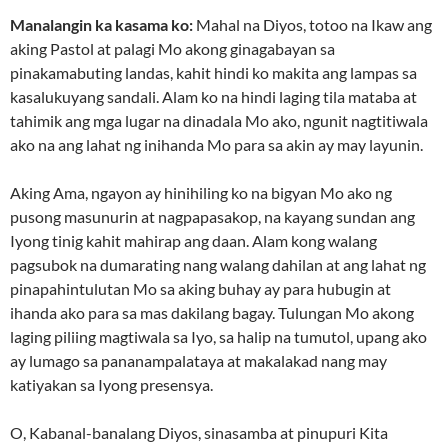
Manalangin ka kasama ko:
Mahal na Diyos, totoo na Ikaw ang
aking Pastol at palagi Mo akong ginagabayan sa
pinakamabuting landas, kahit hindi ko makita ang lampas sa
kasalukuyang sandali. Alam ko na hindi laging tila mataba at
tahimik ang mga lugar na dinadala Mo ako, ngunit nagtitiwala
ako na ang lahat ng inihanda Mo para sa akin ay may layunin.
Aking Ama, ngayon ay hinihiling ko na bigyan Mo ako ng
pusong masunurin at nagpapasakop, na kayang sundan ang
Iyong tinig kahit mahirap ang daan. Alam kong walang
pagsubok na dumarating nang walang dahilan at ang lahat ng
pinapahintulutan Mo sa aking buhay ay para hubugin at
ihanda ako para sa mas dakilang bagay. Tulungan Mo akong
laging piliing magtiwala sa Iyo, sa halip na tumutol, upang ako
ay lumago sa pananampalataya at makalakad nang may
katiyakan sa Iyong presensya.
O, Kabanal-banalang Diyos, sinasamba at pinupuri Kita