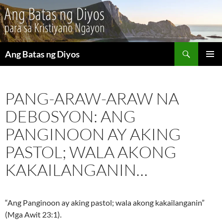
Maghanap
Ang Batas ng Diyos
LUMAKTAW
PANGU
SA
MENU
NILALAMAN
PANG-ARAW-ARAW NA
DEBOSYON: ANG
PANGINOON AY AKING
PASTOL; WALA AKONG
KAKAILANGANIN…
“Ang Panginoon ay aking pastol; wala akong kakailanganin”
(Mga Awit 23:1).