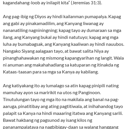
kagandahang-loob ay inilapit kita” (Jeremias 31:3).
Ang pag-ibig ng Diyos ay hindi kailanman pumapalya. Kapag
ang gabi ay pinakamadilim, ang Kanyang liwanag ay
nananatiling nagniningning; kapag tayo ay dumaraan sa mga
ilang, ang Kanyang bukal ay hindi natutuyo; kapag ang mga
luha ay bumabagsak, ang Kanyang kaaliwan ay hindi nauubos.
Nangako Siyang aalagaan tayo, at bawat salita Niya ay
pinanghahawakan ng mismong kapangyarihan ng langit. Wala
ni anuman ang makahahadlang sa katuparan ng itinakda ng
Kataas-taasan para sa mga sa Kanya ay kabilang.
Ang katiyakang ito ay lumalago sa atin kapag pinipili nating
mamuhay ayon sa maririkit na utos ng Panginoon.
Tinutulungan tayo ng mga ito na makilala ang banal na pag-
aaruga, pinatitibay ang ating pagtitiwala, at inihahandog tayo
palapit sa Kanya na hindi maaaring itatwa ang Kanyang sarili.
Bawat hakbang ng pagsunod ay isang kilos ng
pananampalataya na nagbibigay-daan sa walang hanggang