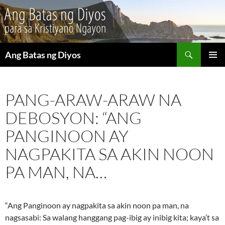
Maghanap
Ang Batas ng Diyos
LUMAKTAW
PANGU
SA
MENU
NILALAMAN
PANG-ARAW-ARAW NA
DEBOSYON: “ANG
PANGINOON AY
NAGPAKITA SA AKIN NOON
PA MAN, NA…
“Ang Panginoon ay nagpakita sa akin noon pa man, na
nagsasabi: Sa walang hanggang pag-ibig ay inibig kita; kaya’t sa