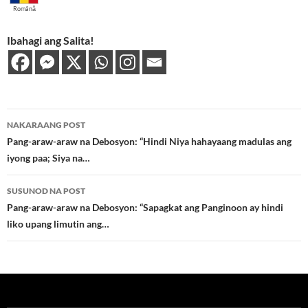
Română
Ibahagi ang Salita!
Post
NAKARAANG POST
navigation
Pang-araw-araw na Debosyon: “Hindi Niya hahayaang madulas ang
iyong paa; Siya na…
SUSUNOD NA POST
Pang-araw-araw na Debosyon: “Sapagkat ang Panginoon ay hindi
liko upang limutin ang…