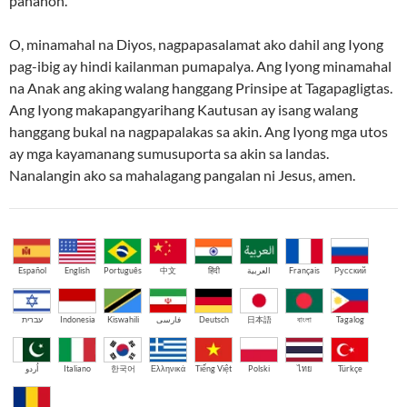
panahon.
O, minamahal na Diyos, nagpapasalamat ako dahil ang Iyong
pag-ibig ay hindi kailanman pumapalya. Ang Iyong minamahal
na Anak ang aking walang hanggang Prinsipe at Tagapagligtas.
Ang Iyong makapangyarihang Kautusan ay isang walang
hanggang bukal na nagpapalakas sa akin. Ang Iyong mga utos
ay mga kayamanang sumusuporta sa akin sa landas.
Nanalangin ako sa mahalagang pangalan ni Jesus, amen.
Español
English
Português
中文
हिंदी
العربية
Français
Русский
עברית
Indonesia
Kiswahili
فارسی
Deutsch
日本語
বাংলা
Tagalog
اُردو
Italiano
한국어
Ελληνικά
Tiếng Việt
Polski
ไทย
Türkçe