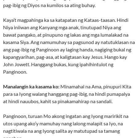
pag-ibig ng Diyos na kumilos sa ating buhay.
Kaya’t magpahinga ka sa katapatan ng Kataas-taasan. Hindi
Niya iniiwan ang Kanyang mga anak, tinutupad Niya ang
bawat pangako, at pinupuno ng lakas ang mga lumalakad na
kasama Siya. Ang namumuhay sa pagsunod ay natutuklasan na
ang pag-ibig ng Panginoon ay laging handa, nagiging bukal ng
kapangyarihan, pag-asa, at kaligtasan kay Jesus. Hango kay
John Jowett. Hanggang bukas, kung ipahihintulot ng
Panginoon.
Manalangin ka kasama ko:
Minamahal na Ama, pinupuri Kita
para sa Iyong walang hanggang pag-ibig, na hindi pumapalya
at hindi nauubos, kahit sa pinakamahirap na sandali.
Panginoon, turuan Mo akong ingatan ang Iyong maririkit na
utos upang ako’y mamuhay nang lalong malapit sa Iyo, na
nagtitiwala na ang Iyong salita ay matutupad sa tamang