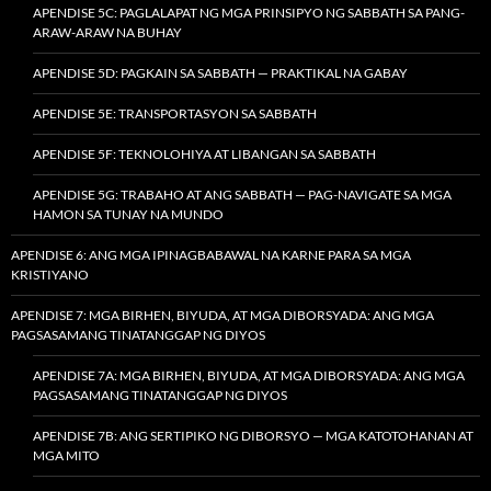
APENDISE 5C: PAGLALAPAT NG MGA PRINSIPYO NG SABBATH SA PANG-
ARAW-ARAW NA BUHAY
APENDISE 5D: PAGKAIN SA SABBATH — PRAKTIKAL NA GABAY
APENDISE 5E: TRANSPORTASYON SA SABBATH
APENDISE 5F: TEKNOLOHIYA AT LIBANGAN SA SABBATH
APENDISE 5G: TRABAHO AT ANG SABBATH — PAG-NAVIGATE SA MGA
HAMON SA TUNAY NA MUNDO
APENDISE 6: ANG MGA IPINAGBABAWAL NA KARNE PARA SA MGA
KRISTIYANO
APENDISE 7: MGA BIRHEN, BIYUDA, AT MGA DIBORSYADA: ANG MGA
PAGSASAMANG TINATANGGAP NG DIYOS
APENDISE 7A: MGA BIRHEN, BIYUDA, AT MGA DIBORSYADA: ANG MGA
PAGSASAMANG TINATANGGAP NG DIYOS
APENDISE 7B: ANG SERTIPIKO NG DIBORSYO — MGA KATOTOHANAN AT
MGA MITO