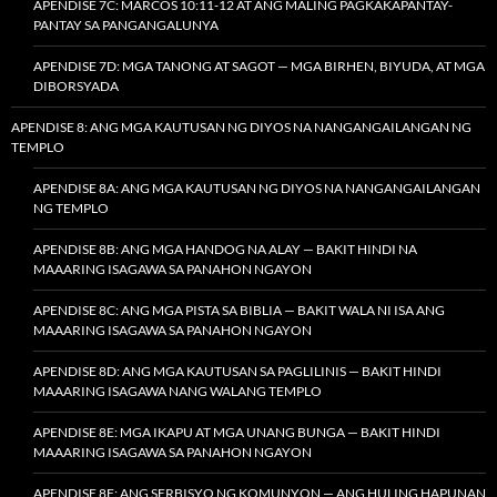
APENDISE 7C: MARCOS 10:11-12 AT ANG MALING PAGKAKAPANTAY-
PANTAY SA PANGANGALUNYA
APENDISE 7D: MGA TANONG AT SAGOT — MGA BIRHEN, BIYUDA, AT MGA
DIBORSYADA
APENDISE 8: ANG MGA KAUTUSAN NG DIYOS NA NANGANGAILANGAN NG
TEMPLO
APENDISE 8A: ANG MGA KAUTUSAN NG DIYOS NA NANGANGAILANGAN
NG TEMPLO
APENDISE 8B: ANG MGA HANDOG NA ALAY — BAKIT HINDI NA
MAAARING ISAGAWA SA PANAHON NGAYON
APENDISE 8C: ANG MGA PISTA SA BIBLIA — BAKIT WALA NI ISA ANG
MAAARING ISAGAWA SA PANAHON NGAYON
APENDISE 8D: ANG MGA KAUTUSAN SA PAGLILINIS — BAKIT HINDI
MAAARING ISAGAWA NANG WALANG TEMPLO
APENDISE 8E: MGA IKAPU AT MGA UNANG BUNGA — BAKIT HINDI
MAAARING ISAGAWA SA PANAHON NGAYON
APENDISE 8F: ANG SERBISYO NG KOMUNYON — ANG HULING HAPUNAN