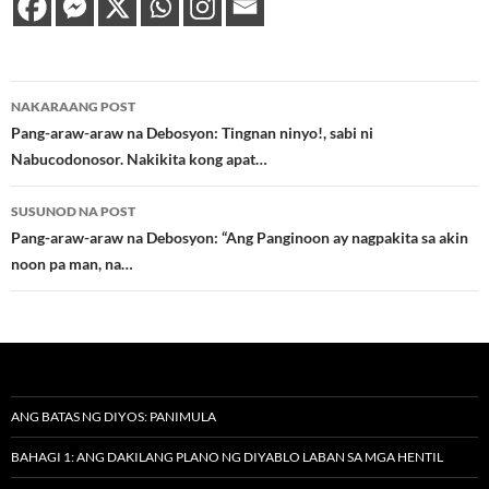
Post
NAKARAANG POST
navigation
Pang-araw-araw na Debosyon: Tingnan ninyo!, sabi ni
Nabucodonosor. Nakikita kong apat…
SUSUNOD NA POST
Pang-araw-araw na Debosyon: “Ang Panginoon ay nagpakita sa akin
noon pa man, na…
ANG BATAS NG DIYOS: PANIMULA
BAHAGI 1: ANG DAKILANG PLANO NG DIYABLO LABAN SA MGA HENTIL