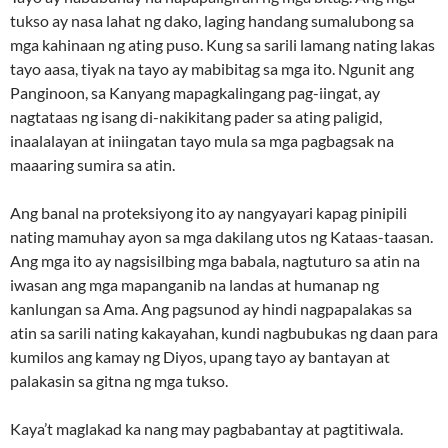
tukso ay nasa lahat ng dako, laging handang sumalubong sa
mga kahinaan ng ating puso. Kung sa sarili lamang nating lakas
tayo aasa, tiyak na tayo ay mabibitag sa mga ito. Ngunit ang
Panginoon, sa Kanyang mapagkalingang pag-iingat, ay
nagtataas ng isang di-nakikitang pader sa ating paligid,
inaalalayan at iniingatan tayo mula sa mga pagbagsak na
maaaring sumira sa atin.
Ang banal na proteksiyong ito ay nangyayari kapag pinipili
nating mamuhay ayon sa mga dakilang utos ng Kataas-taasan.
Ang mga ito ay nagsisilbing mga babala, nagtuturo sa atin na
iwasan ang mga mapanganib na landas at humanap ng
kanlungan sa Ama. Ang pagsunod ay hindi nagpapalakas sa
atin sa sarili nating kakayahan, kundi nagbubukas ng daan para
kumilos ang kamay ng Diyos, upang tayo ay bantayan at
palakasin sa gitna ng mga tukso.
Kaya’t maglakad ka nang may pagbabantay at pagtitiwala.