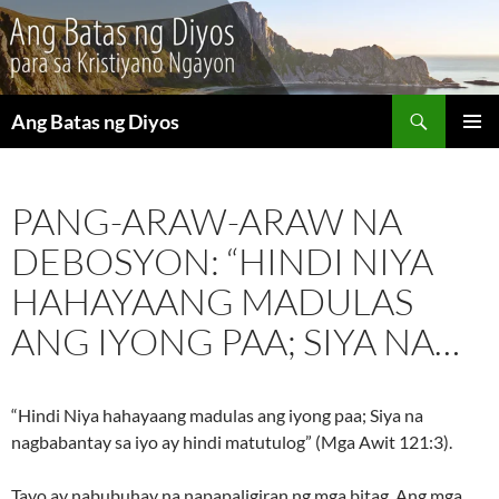
Maghanap
Ang Batas ng Diyos
LUMAKTAW
PANGU
SA
MENU
NILALAMAN
PANG-ARAW-ARAW NA
DEBOSYON: “HINDI NIYA
HAHAYAANG MADULAS
ANG IYONG PAA; SIYA NA…
“Hindi Niya hahayaang madulas ang iyong paa; Siya na
nagbabantay sa iyo ay hindi matutulog” (Mga Awit 121:3).
Tayo ay nabubuhay na napapaligiran ng mga bitag. Ang mga