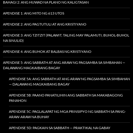
BAHAGI 2: ANG HUWAD NA PLANO NG KALIGTASAN
APENDISE 1: ANG MITO NG 613 UTOS
APENDISE 2: ANG PAGTUTULI AT ANG KRISTIYANO
APENDISE 3: ANG TZITZIT (PALAWIT, TALING MAY PALAMUTI, BUHOL-BUHOL
NA SINULID)
APENDISE 4: ANG BUHOK AT BALBAS NG KRISTIYANO
APENDISE 5: ANG SABBATH AT ANG ARAW NG PAGSAMBA SA SIMBAHAN —
DALAWANG MAGKAIBANG BAGAY
APENDISE 5A: ANG SABBATH AT ANG ARAW NG PAGSAMBA SA SIMBAHAN
— DALAWANG MAGKAIBANG BAGAY
APENDISE 5B: PAANO PANATILIHIN ANG SABBATH SA MAKABAGONG
PANAHON
APENDISE 5C: PAGLALAPAT NG MGA PRINSIPYO NG SABBATH SA PANG-
ARAW-ARAW NA BUHAY
APENDISE 5D: PAGKAIN SA SABBATH — PRAKTIKAL NA GABAY