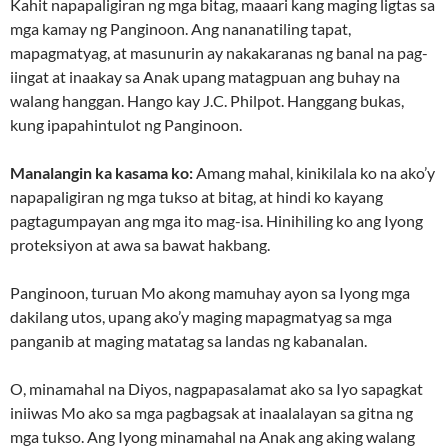
Kahit napapaligiran ng mga bitag, maaari kang maging ligtas sa
mga kamay ng Panginoon. Ang nananatiling tapat,
mapagmatyag, at masunurin ay nakakaranas ng banal na pag-
iingat at inaakay sa Anak upang matagpuan ang buhay na
walang hanggan. Hango kay J.C. Philpot. Hanggang bukas,
kung ipapahintulot ng Panginoon.
Manalangin ka kasama ko:
Amang mahal, kinikilala ko na ako’y
napapaligiran ng mga tukso at bitag, at hindi ko kayang
pagtagumpayan ang mga ito mag-isa. Hinihiling ko ang Iyong
proteksiyon at awa sa bawat hakbang.
Panginoon, turuan Mo akong mamuhay ayon sa Iyong mga
dakilang utos, upang ako’y maging mapagmatyag sa mga
panganib at maging matatag sa landas ng kabanalan.
O, minamahal na Diyos, nagpapasalamat ako sa Iyo sapagkat
iniiwas Mo ako sa mga pagbagsak at inaalalayan sa gitna ng
mga tukso. Ang Iyong minamahal na Anak ang aking walang