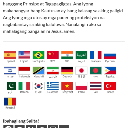
hanggang Prinsipe at Tagapagligtas. Ang Iyong
makapangyarihang Kautusan ay isang kalasag sa aking paligid.
Ang Iyong mga utos ay mga pader ng proteksiyon na
nagbabantay sa aking kaluluwa. Nanalangin ako sa
mahalagang pangalan ni Jesus, amen.
Español
English
Português
中文
हिंदी
العربية
Français
Русский
עברית
Indonesia
Kiswahili
فارسی
Deutsch
日本語
বাংলা
Tagalog
اُردو
Italiano
한국어
Ελληνικά
Tiếng Việt
Polski
ไทย
Türkçe
Română
Ibahagi ang Salita!