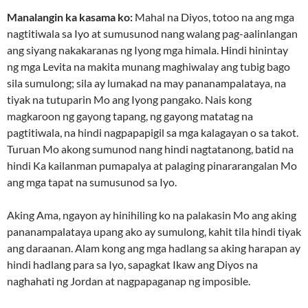
Manalangin ka kasama ko:
Mahal na Diyos, totoo na ang mga
nagtitiwala sa Iyo at sumusunod nang walang pag-aalinlangan
ang siyang nakakaranas ng Iyong mga himala. Hindi hinintay
ng mga Levita na makita munang maghiwalay ang tubig bago
sila sumulong; sila ay lumakad na may pananampalataya, na
tiyak na tutuparin Mo ang Iyong pangako. Nais kong
magkaroon ng gayong tapang, ng gayong matatag na
pagtitiwala, na hindi nagpapapigil sa mga kalagayan o sa takot.
Turuan Mo akong sumunod nang hindi nagtatanong, batid na
hindi Ka kailanman pumapalya at palaging pinararangalan Mo
ang mga tapat na sumusunod sa Iyo.
Aking Ama, ngayon ay hinihiling ko na palakasin Mo ang aking
pananampalataya upang ako ay sumulong, kahit tila hindi tiyak
ang daraanan. Alam kong ang mga hadlang sa aking harapan ay
hindi hadlang para sa Iyo, sapagkat Ikaw ang Diyos na
naghahati ng Jordan at nagpapaganap ng imposible.