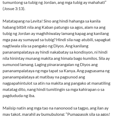
tumuntong sa tubig ng Jordan, ang mga tubig ay mahahati”
(Josue 3:13).
Matatapang na Levita! Sino ang hindi hahanga sa kanila
habang bitbit nila ang Kaban patungo sa agos, alam na ang
tubig ng Jordan ay maghihiwalay lamang kapag ang kanilang
mga paa ay sumayad sa tubig? Hindi sila nag-atubili, sapagkat
nagtiwala sila sa pangako ng Diyos. Ang kanilang
pananampalataya ay hindi nakabatay sa kondisyon, ni hindi
nila hinintay munang makita ang himala bago kumilos. Sila ay
sumunod lamang. Laging pinararangalan ng Diyos ang
pananampalataya ng mga tapat sa Kanya. Ang pagsasama ng
pananampalataya at matibay na pagsunod ang
nagpapahintulot sa atin na makita ang pangako at manatiling
matatag dito, nang hindi tumitingin sa mga kahirapan o sa
pagdududa ng iba.
Maiisip natin ang mga tao na nanonood sa tagpo, ang ilan ay
may takot, marahil ay bumubulong: “Pumapasok sila sa agos!