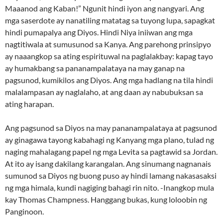
Maaanod ang Kaban!” Ngunit hindi iyon ang nangyari. Ang
mga saserdote ay nanatiling matatag sa tuyong lupa, sapagkat
hindi pumapalya ang Diyos. Hindi Niya iniiwan ang mga
nagtitiwala at sumusunod sa Kanya. Ang parehong prinsipyo
ay naaangkop sa ating espirituwal na paglalakbay: kapag tayo
ay humakbang sa pananampalataya na may ganap na
pagsunod, kumikilos ang Diyos. Ang mga hadlang na tila hindi
malalampasan ay naglalaho, at ang daan ay nabubuksan sa
ating harapan.
Ang pagsunod sa Diyos na may pananampalataya at pagsunod
ay ginagawa tayong kabahagi ng Kanyang mga plano, tulad ng
naging mahalagang papel ng mga Levita sa pagtawid sa Jordan.
At ito ay isang dakilang karangalan. Ang sinumang nagnanais
sumunod sa Diyos ng buong puso ay hindi lamang nakasasaksi
ng mga himala, kundi nagiging bahagi rin nito. -Inangkop mula
kay Thomas Champness. Hanggang bukas, kung loloobin ng
Panginoon.