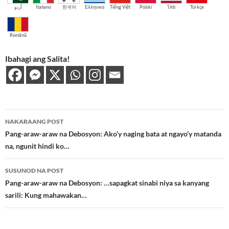
اُردو
Italiano
한국어
Ελληνικά
Tiếng Việt
Polski
ไทย
Türkçe
Română
Ibahagi ang Salita!
Post
NAKARAANG POST
navigation
Pang-araw-araw na Debosyon: Ako’y naging bata at ngayo’y matanda
na, ngunit hindi ko…
SUSUNOD NA POST
Pang-araw-araw na Debosyon: …sapagkat sinabi niya sa kanyang
sarili: Kung mahawakan…