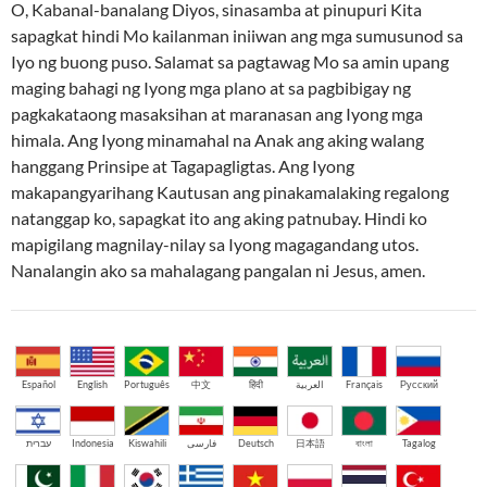
O, Kabanal-banalang Diyos, sinasamba at pinupuri Kita
sapagkat hindi Mo kailanman iniiwan ang mga sumusunod sa
Iyo ng buong puso. Salamat sa pagtawag Mo sa amin upang
maging bahagi ng Iyong mga plano at sa pagbibigay ng
pagkakataong masaksihan at maranasan ang Iyong mga
himala. Ang Iyong minamahal na Anak ang aking walang
hanggang Prinsipe at Tagapagligtas. Ang Iyong
makapangyarihang Kautusan ang pinakamalaking regalong
natanggap ko, sapagkat ito ang aking patnubay. Hindi ko
mapigilang magnilay-nilay sa Iyong magagandang utos.
Nanalangin ako sa mahalagang pangalan ni Jesus, amen.
Español
English
Português
中文
हिंदी
العربية
Français
Русский
עברית
Indonesia
Kiswahili
فارسی
Deutsch
日本語
বাংলা
Tagalog