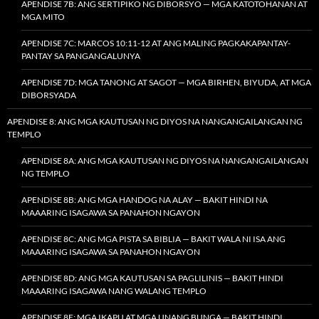
APENDISE 7B: ANG SERTIPIKO NG DIBORSYO — MGA KATOTOHANAN AT
MGA MITO
APENDISE 7C: MARCOS 10:11-12 AT ANG MALING PAGKAKAPANTAY-
PANTAY SA PANGANGALUNYA
APENDISE 7D: MGA TANONG AT SAGOT — MGA BIRHEN, BIYUDA, AT MGA
DIBORSYADA
APENDISE 8: ANG MGA KAUTUSAN NG DIYOS NA NANGANGAILANGAN NG
TEMPLO
APENDISE 8A: ANG MGA KAUTUSAN NG DIYOS NA NANGANGAILANGAN
NG TEMPLO
APENDISE 8B: ANG MGA HANDOG NA ALAY — BAKIT HINDI NA
MAAARING ISAGAWA SA PANAHON NGAYON
APENDISE 8C: ANG MGA PISTA SA BIBLIA — BAKIT WALA NI ISA ANG
MAAARING ISAGAWA SA PANAHON NGAYON
APENDISE 8D: ANG MGA KAUTUSAN SA PAGLILINIS — BAKIT HINDI
MAAARING ISAGAWA NANG WALANG TEMPLO
APENDISE 8E: MGA IKAPU AT MGA UNANG BUNGA — BAKIT HINDI