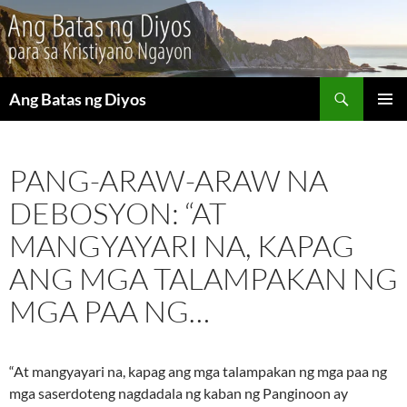
Maghanap
Ang Batas ng Diyos
LUMAKTAW
PANGU
SA
MENU
NILALAMAN
PANG-ARAW-ARAW NA
DEBOSYON: “AT
MANGYAYARI NA, KAPAG
ANG MGA TALAMPAKAN NG
MGA PAA NG…
“At mangyayari na, kapag ang mga talampakan ng mga paa ng
mga saserdoteng nagdadala ng kaban ng Panginoon ay