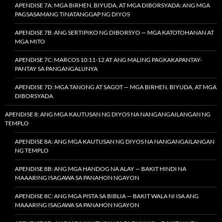
APENDISE 7A: MGA BIRHEN, BIYUDA, AT MGA DIBORSYADA: ANG MGA
PAGSASAMANG TINATANGGAP NG DIYOS
APENDISE 7B: ANG SERTIPIKO NG DIBORSYO — MGA KATOTOHANAN AT
MGA MITO
APENDISE 7C: MARCOS 10:11-12 AT ANG MALING PAGKAKAPANTAY-
PANTAY SA PANGANGALUNYA
APENDISE 7D: MGA TANONG AT SAGOT — MGA BIRHEN, BIYUDA, AT MGA
DIBORSYADA
APENDISE 8: ANG MGA KAUTUSAN NG DIYOS NA NANGANGAILANGAN NG
TEMPLO
APENDISE 8A: ANG MGA KAUTUSAN NG DIYOS NA NANGANGAILANGAN
NG TEMPLO
APENDISE 8B: ANG MGA HANDOG NA ALAY — BAKIT HINDI NA
MAAARING ISAGAWA SA PANAHON NGAYON
APENDISE 8C: ANG MGA PISTA SA BIBLIA — BAKIT WALA NI ISA ANG
MAAARING ISAGAWA SA PANAHON NGAYON