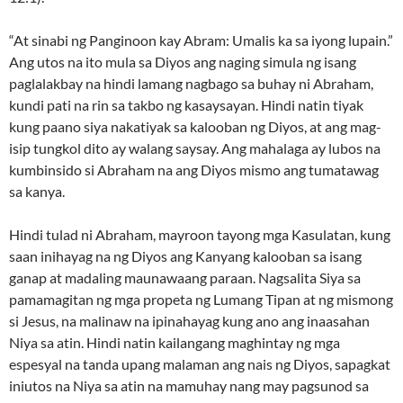
“At sinabi ng Panginoon kay Abram: Umalis ka sa iyong lupain.”
Ang utos na ito mula sa Diyos ang naging simula ng isang
paglalakbay na hindi lamang nagbago sa buhay ni Abraham,
kundi pati na rin sa takbo ng kasaysayan. Hindi natin tiyak
kung paano siya nakatiyak sa kalooban ng Diyos, at ang mag-
isip tungkol dito ay walang saysay. Ang mahalaga ay lubos na
kumbinsido si Abraham na ang Diyos mismo ang tumatawag
sa kanya.
Hindi tulad ni Abraham, mayroon tayong mga Kasulatan, kung
saan inihayag na ng Diyos ang Kanyang kalooban sa isang
ganap at madaling maunawaang paraan. Nagsalita Siya sa
pamamagitan ng mga propeta ng Lumang Tipan at ng mismong
si Jesus, na malinaw na ipinahayag kung ano ang inaasahan
Niya sa atin. Hindi natin kailangang maghintay ng mga
espesyal na tanda upang malaman ang nais ng Diyos, sapagkat
iniutos na Niya sa atin na mamuhay nang may pagsunod sa