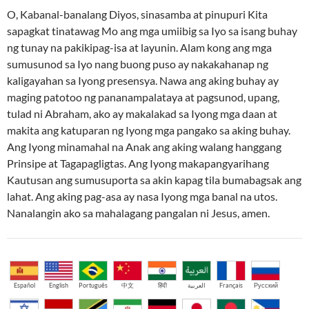
O, Kabanal-banalang Diyos, sinasamba at pinupuri Kita
sapagkat tinatawag Mo ang mga umiibig sa Iyo sa isang buhay
ng tunay na pakikipag-isa at layunin. Alam kong ang mga
sumusunod sa Iyo nang buong puso ay nakakahanap ng
kaligayahan sa Iyong presensya. Nawa ang aking buhay ay
maging patotoo ng pananampalataya at pagsunod, upang,
tulad ni Abraham, ako ay makalakad sa Iyong mga daan at
makita ang katuparan ng Iyong mga pangako sa aking buhay.
Ang Iyong minamahal na Anak ang aking walang hanggang
Prinsipe at Tagapagligtas. Ang Iyong makapangyarihang
Kautusan ang sumusuporta sa akin kapag tila bumabagsak ang
lahat. Ang aking pag-asa ay nasa Iyong mga banal na utos.
Nanalangin ako sa mahalagang pangalan ni Jesus, amen.
Español
English
Português
中文
हिंदी
العربية
Français
Русский