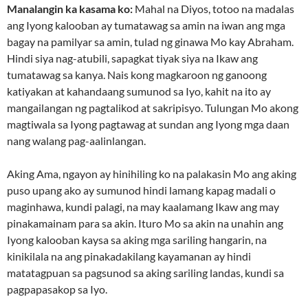
Manalangin ka kasama ko:
Mahal na Diyos, totoo na madalas
ang Iyong kalooban ay tumatawag sa amin na iwan ang mga
bagay na pamilyar sa amin, tulad ng ginawa Mo kay Abraham.
Hindi siya nag-atubili, sapagkat tiyak siya na Ikaw ang
tumatawag sa kanya. Nais kong magkaroon ng ganoong
katiyakan at kahandaang sumunod sa Iyo, kahit na ito ay
mangailangan ng pagtalikod at sakripisyo. Tulungan Mo akong
magtiwala sa Iyong pagtawag at sundan ang Iyong mga daan
nang walang pag-aalinlangan.
Aking Ama, ngayon ay hinihiling ko na palakasin Mo ang aking
puso upang ako ay sumunod hindi lamang kapag madali o
maginhawa, kundi palagi, na may kaalamang Ikaw ang may
pinakamainam para sa akin. Ituro Mo sa akin na unahin ang
Iyong kalooban kaysa sa aking mga sariling hangarin, na
kinikilala na ang pinakadakilang kayamanan ay hindi
matatagpuan sa pagsunod sa aking sariling landas, kundi sa
pagpapasakop sa Iyo.