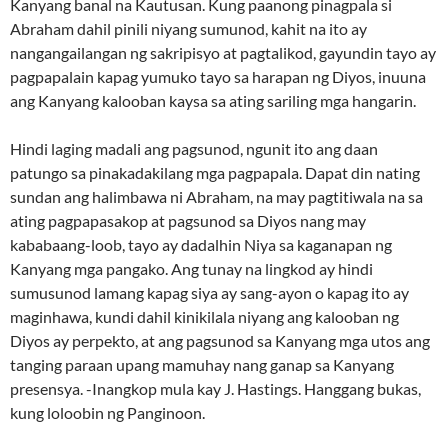
Kanyang banal na Kautusan. Kung paanong pinagpala si
Abraham dahil pinili niyang sumunod, kahit na ito ay
nangangailangan ng sakripisyo at pagtalikod, gayundin tayo ay
pagpapalain kapag yumuko tayo sa harapan ng Diyos, inuuna
ang Kanyang kalooban kaysa sa ating sariling mga hangarin.
Hindi laging madali ang pagsunod, ngunit ito ang daan
patungo sa pinakadakilang mga pagpapala. Dapat din nating
sundan ang halimbawa ni Abraham, na may pagtitiwala na sa
ating pagpapasakop at pagsunod sa Diyos nang may
kababaang-loob, tayo ay dadalhin Niya sa kaganapan ng
Kanyang mga pangako. Ang tunay na lingkod ay hindi
sumusunod lamang kapag siya ay sang-ayon o kapag ito ay
maginhawa, kundi dahil kinikilala niyang ang kalooban ng
Diyos ay perpekto, at ang pagsunod sa Kanyang mga utos ang
tanging paraan upang mamuhay nang ganap sa Kanyang
presensya. -Inangkop mula kay J. Hastings. Hanggang bukas,
kung loloobin ng Panginoon.