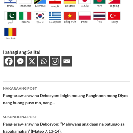
עברית
Indonesia
Kiswahili
فارسی
Deutsch
日本語
বাংলা
Tagalog
اُردو
Italiano
한국어
Ελληνικά
Tiếng Việt
Polski
ไทย
Türkçe
Română
Ibahagi ang Salita!
Post
NAKARAANG POST
navigation
Pang-araw-araw na Debosyon: Ibigin mo ang Panginoon mong Diyos
nang buong puso mo, nang…
SUSUNOD NA POST
Pang-araw-araw na Debosyon: “Maluwang ang daan na patungo sa
kapahamakan” (Mateo 7:13-14).