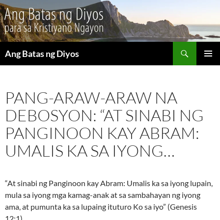
Maghanap
Ang Batas ng Diyos
LUMAKTAW
PANGU
SA
MENU
NILALAMAN
PANG-ARAW-ARAW NA
DEBOSYON: “AT SINABI NG
PANGINOON KAY ABRAM:
UMALIS KA SA IYONG…
“At sinabi ng Panginoon kay Abram: Umalis ka sa iyong lupain,
mula sa iyong mga kamag-anak at sa sambahayan ng iyong
ama, at pumunta ka sa lupaing ituturo Ko sa iyo” (Genesis
12:1).