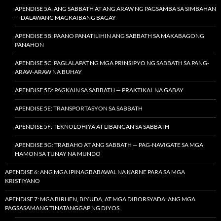
APENDISE 5A: ANG SABBATH AT ANG ARAW NG PAGSAMBA SA SIMBAHAN
— DALAWANG MAGKAIBANG BAGAY
APENDISE 5B: PAANO PANATILIHIN ANG SABBATH SA MAKABAGONG
PANAHON
APENDISE 5C: PAGLALAPAT NG MGA PRINSIPYO NG SABBATH SA PANG-
ARAW-ARAW NA BUHAY
APENDISE 5D: PAGKAIN SA SABBATH — PRAKTIKAL NA GABAY
APENDISE 5E: TRANSPORTASYON SA SABBATH
APENDISE 5F: TEKNOLOHIYA AT LIBANGAN SA SABBATH
APENDISE 5G: TRABAHO AT ANG SABBATH — PAG-NAVIGATE SA MGA
HAMON SA TUNAY NA MUNDO
APENDISE 6: ANG MGA IPINAGBABAWAL NA KARNE PARA SA MGA
KRISTIYANO
APENDISE 7: MGA BIRHEN, BIYUDA, AT MGA DIBORSYADA: ANG MGA
PAGSASAMANG TINATANGGAP NG DIYOS