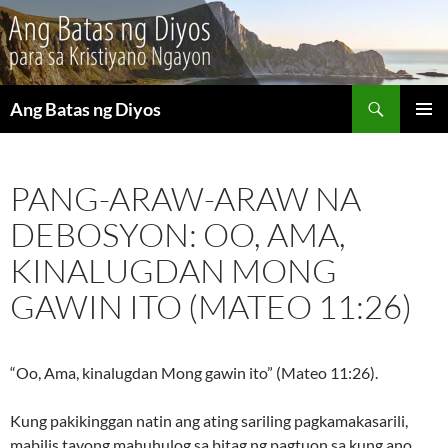
Maghanap
Ang Batas ng Diyos
LUMAKTAW
PANGU
SA
MENU
NILALAMAN
PANG-ARAW-ARAW NA
DEBOSYON: OO, AMA,
KINALUGDAN MONG
GAWIN ITO (MATEO 11:26)
“Oo, Ama, kinalugdan Mong gawin ito” (Mateo 11:26).
Kung pakikinggan natin ang ating sariling pagkamakasarili,
mabilis tayong mahuhulog sa bitag ng pagtuon sa kung ano