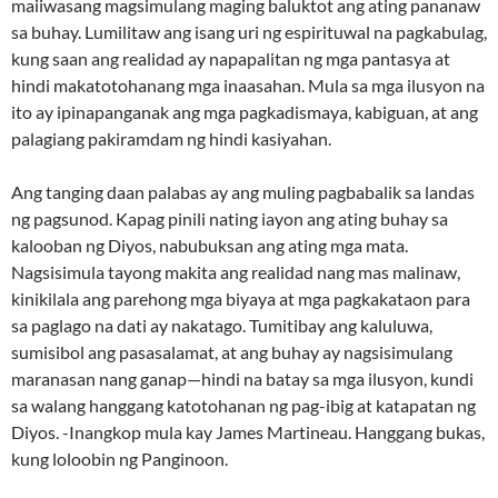
maiiwasang magsimulang maging baluktot ang ating pananaw
sa buhay. Lumilitaw ang isang uri ng espirituwal na pagkabulag,
kung saan ang realidad ay napapalitan ng mga pantasya at
hindi makatotohanang mga inaasahan. Mula sa mga ilusyon na
ito ay ipinapanganak ang mga pagkadismaya, kabiguan, at ang
palagiang pakiramdam ng hindi kasiyahan.
Ang tanging daan palabas ay ang muling pagbabalik sa landas
ng pagsunod. Kapag pinili nating iayon ang ating buhay sa
kalooban ng Diyos, nabubuksan ang ating mga mata.
Nagsisimula tayong makita ang realidad nang mas malinaw,
kinikilala ang parehong mga biyaya at mga pagkakataon para
sa paglago na dati ay nakatago. Tumitibay ang kaluluwa,
sumisibol ang pasasalamat, at ang buhay ay nagsisimulang
maranasan nang ganap—hindi na batay sa mga ilusyon, kundi
sa walang hanggang katotohanan ng pag-ibig at katapatan ng
Diyos. -Inangkop mula kay James Martineau. Hanggang bukas,
kung loloobin ng Panginoon.