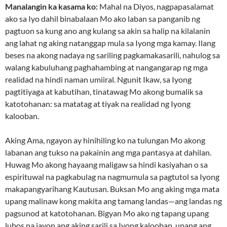
Manalangin ka kasama ko:
Mahal na Diyos, nagpapasalamat
ako sa Iyo dahil binabalaan Mo ako laban sa panganib ng
pagtuon sa kung ano ang kulang sa akin sa halip na kilalanin
ang lahat ng aking natanggap mula sa Iyong mga kamay. Ilang
beses na akong nadaya ng sariling pagkamakasarili, nahulog sa
walang kabuluhang paghahambing at nangangarap ng mga
realidad na hindi naman umiiral. Ngunit Ikaw, sa Iyong
pagtitiyaga at kabutihan, tinatawag Mo akong bumalik sa
katotohanan: sa matatag at tiyak na realidad ng Iyong
kalooban.
Aking Ama, ngayon ay hinihiling ko na tulungan Mo akong
labanan ang tukso na pakainin ang mga pantasya at dahilan.
Huwag Mo akong hayaang maligaw sa hindi kasiyahan o sa
espirituwal na pagkabulag na nagmumula sa pagtutol sa Iyong
makapangyarihang Kautusan. Buksan Mo ang aking mga mata
upang malinaw kong makita ang tamang landas—ang landas ng
pagsunod at katotohanan. Bigyan Mo ako ng tapang upang
lubos na iayon ang aking sarili sa Iyong kalooban, upang ang