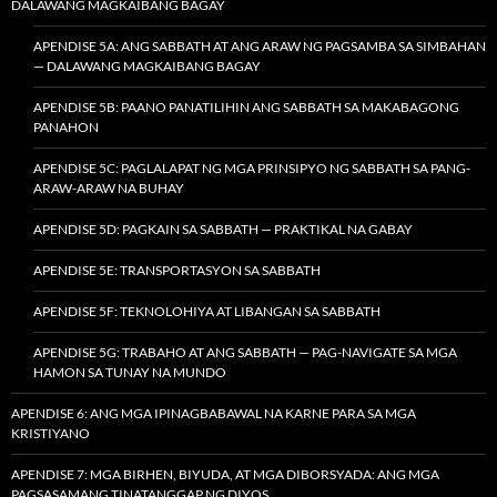
DALAWANG MAGKAIBANG BAGAY
APENDISE 5A: ANG SABBATH AT ANG ARAW NG PAGSAMBA SA SIMBAHAN
— DALAWANG MAGKAIBANG BAGAY
APENDISE 5B: PAANO PANATILIHIN ANG SABBATH SA MAKABAGONG
PANAHON
APENDISE 5C: PAGLALAPAT NG MGA PRINSIPYO NG SABBATH SA PANG-
ARAW-ARAW NA BUHAY
APENDISE 5D: PAGKAIN SA SABBATH — PRAKTIKAL NA GABAY
APENDISE 5E: TRANSPORTASYON SA SABBATH
APENDISE 5F: TEKNOLOHIYA AT LIBANGAN SA SABBATH
APENDISE 5G: TRABAHO AT ANG SABBATH — PAG-NAVIGATE SA MGA
HAMON SA TUNAY NA MUNDO
APENDISE 6: ANG MGA IPINAGBABAWAL NA KARNE PARA SA MGA
KRISTIYANO
APENDISE 7: MGA BIRHEN, BIYUDA, AT MGA DIBORSYADA: ANG MGA
PAGSASAMANG TINATANGGAP NG DIYOS