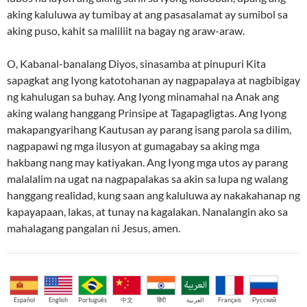
aking kaluluwa ay tumibay at ang pasasalamat ay sumibol sa
aking puso, kahit sa maliliit na bagay ng araw-araw.
O, Kabanal-banalang Diyos, sinasamba at pinupuri Kita
sapagkat ang Iyong katotohanan ay nagpapalaya at nagbibigay
ng kahulugan sa buhay. Ang Iyong minamahal na Anak ang
aking walang hanggang Prinsipe at Tagapagligtas. Ang Iyong
makapangyarihang Kautusan ay parang isang parola sa dilim,
nagpapawi ng mga ilusyon at gumagabay sa aking mga
hakbang nang may katiyakan. Ang Iyong mga utos ay parang
malalalim na ugat na nagpapalakas sa akin sa lupa ng walang
hanggang realidad, kung saan ang kaluluwa ay nakakahanap ng
kapayapaan, lakas, at tunay na kagalakan. Nanalangin ako sa
mahalagang pangalan ni Jesus, amen.
Español
English
Português
中文
हिंदी
العربية
Français
Русский