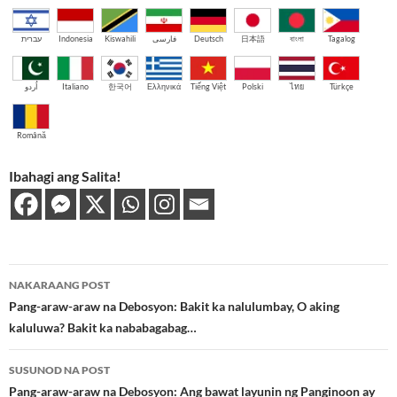
עברית
Indonesia
Kiswahili
فارسی
Deutsch
日本語
বাংলা
Tagalog
اُردو
Italiano
한국어
Ελληνικά
Tiếng Việt
Polski
ไทย
Türkçe
Română
Ibahagi ang Salita!
Post
NAKARAANG POST
navigation
Pang-araw-araw na Debosyon: Bakit ka nalulumbay, O aking
kaluluwa? Bakit ka nababagabag…
SUSUNOD NA POST
Pang-araw-araw na Debosyon: Ang bawat layunin ng Panginoon ay