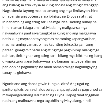
ang kulang sa atin kaysa sa kung ano na ang ating natanggap.
Nagsisimula tayong makita lamang ang mga limitasyon, hindi
pinapansin ang potensyal na ibinigay ng Diyos sa atin, at
inihahambing ang ating sarili sa mga idealisadong buhay na
hindi naman talaga umiiral. Madaling maligaw sa mga
nakaaaliw na pantasya tungkol sa kung ano ang magagawa
natin kung mayroon tayong mas maraming kapangyarihan,
mas maraming yaman, o mas kaunting tukso. Sa ganitong
paraan, ginagamit natin ang ating mga paghihirap bilang mga
dahilan, tinitingnan ang ating sarili bilang mga biktima ng isang
di-makatarungang buhay—na lalo lamang nagpapalalim ng
panloob na paghihirap na hindi naman talaga nagbibigay ng
tunay na ginhawa.
Ngunit ano ang dapat gawin tungkol dito? Ang ugat ng
ganitong kaisipan ay, halos palagi, ang pagtutol sa pagsunod sa
makapangyarihang Kautusan ng Diyos. Kapag tinatanggihan
natin ang malinaw na mga tagubilin ng Maylalang, hindi