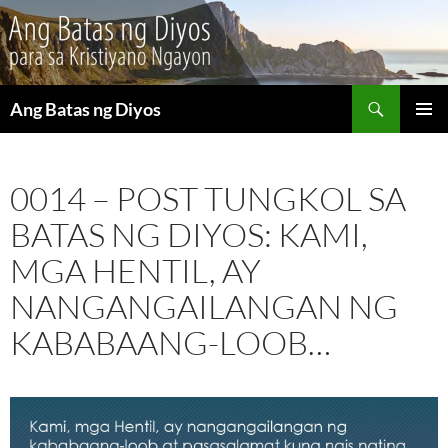
Maghanap
Ang Batas ng Diyos
LUMAKTAW
PANGU
SA
MENU
NILALAMAN
0014 – POST TUNGKOL SA
BATAS NG DIYOS: KAMI,
MGA HENTIL, AY
NANGANGAILANGAN NG
KABABAANG-LOOB…