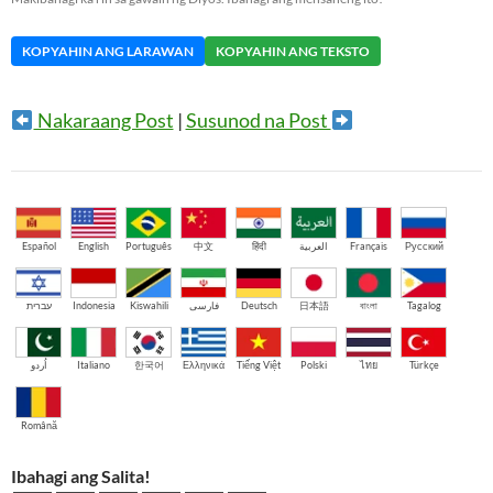
KOPYAHIN ANG LARAWAN
KOPYAHIN ANG TEKSTO
Nakaraang Post
|
Susunod na Post
Español
English
Português
中文
हिंदी
العربية
Français
Русский
עברית
Indonesia
Kiswahili
فارسی
Deutsch
日本語
বাংলা
Tagalog
اُردو
Italiano
한국어
Ελληνικά
Tiếng Việt
Polski
ไทย
Türkçe
Română
Ibahagi ang Salita!