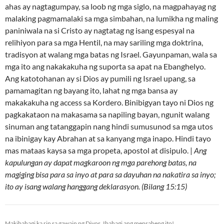
ahas ay nagtagumpay, sa loob ng mga siglo, na magpahayag ng
malaking pagmamalaki sa mga simbahan, na lumikha ng maling
paniniwala na si Cristo ay nagtatag ng isang espesyal na
relihiyon para sa mga Hentil, na may sariling mga doktrina,
tradisyon at walang mga batas ng Israel. Gayunpaman, wala sa
mga ito ang nakakakuha ng suporta sa apat na Ebanghelyo.
Ang katotohanan ay si Dios ay pumili ng Israel upang, sa
pamamagitan ng bayang ito, lahat ng mga bansa ay
makakakuha ng access sa Kordero. Binibigyan tayo ni Dios ng
pagkakataon na makasama sa napiling bayan, ngunit walang
sinuman ang tatanggapin nang hindi sumusunod sa mga utos
na ibinigay kay Abrahan at sa kanyang mga inapo. Hindi tayo
mas mataas kaysa sa mga propeta, apostol at disipulo. |
Ang
kapulungan ay dapat magkaroon ng mga parehong batas, na
magiging bisa para sa inyo at para sa dayuhan na nakatira sa inyo;
ito ay isang walang hanggang deklarasyon. (Bilang 15:15)
Makibahagi ka rin sa gawain ng Diyos. Ibahagi ang mensaheng ito!