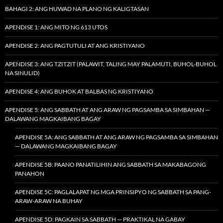
BAHAGI 2: ANG HUWAD NA PLANO NG KALIGTASAN
APENDISE 1: ANG MITO NG 613 UTOS
APENDISE 2: ANG PAGTUTULI AT ANG KRISTIYANO
APENDISE 3: ANG TZITZIT (PALAWIT, TALING MAY PALAMUTI, BUHOL-BUHOL
NA SINULID)
APENDISE 4: ANG BUHOK AT BALBAS NG KRISTIYANO
APENDISE 5: ANG SABBATH AT ANG ARAW NG PAGSAMBA SA SIMBAHAN —
DALAWANG MAGKAIBANG BAGAY
APENDISE 5A: ANG SABBATH AT ANG ARAW NG PAGSAMBA SA SIMBAHAN
— DALAWANG MAGKAIBANG BAGAY
APENDISE 5B: PAANO PANATILIHIN ANG SABBATH SA MAKABAGONG
PANAHON
APENDISE 5C: PAGLALAPAT NG MGA PRINSIPYO NG SABBATH SA PANG-
ARAW-ARAW NA BUHAY
APENDISE 5D: PAGKAIN SA SABBATH — PRAKTIKAL NA GABAY