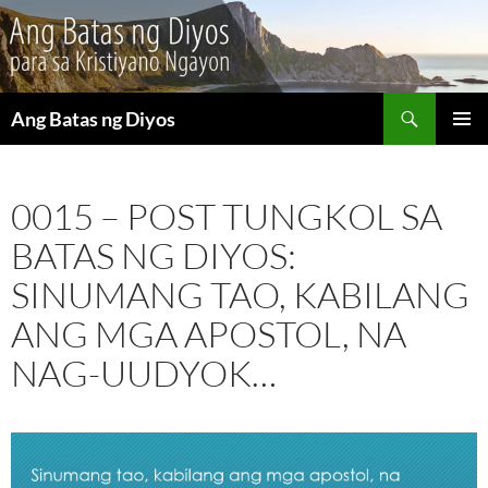
Maghanap
Ang Batas ng Diyos
LUMAKTAW
PANGU
SA
MENU
NILALAMAN
0015 – POST TUNGKOL SA
BATAS NG DIYOS:
SINUMANG TAO, KABILANG
ANG MGA APOSTOL, NA
NAG-UUDYOK…