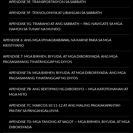
APENDISE 5E: TRANSPORTASYON SA SABBATH
APENDISE 5F: TEKNOLOHIYA AT LIBANGAN SA SABBATH
APENDISE 5G: TRABAHO AT ANG SABBATH — PAG-NAVIGATE SA MGA
HAMON SA TUNAY NA MUNDO
APENDISE 6: ANG MGA IPINAGBABAWAL NA KARNE PARA SA MGA
KRISTIYANO
APENDISE 7: MGA BIRHEN, BIYUDA, AT MGA DIBORSYADA: ANG MGA
PAGSASAMANG TINATANGGAP NG DIYOS
APENDISE 7A: MGA BIRHEN, BIYUDA, AT MGA DIBORSYADA: ANG MGA
PAGSASAMANG TINATANGGAP NG DIYOS
APENDISE 7B: ANG SERTIPIKO NG DIBORSYO — MGA KATOTOHANAN AT
MGA MITO
APENDISE 7C: MARCOS 10:11-12 AT ANG MALING PAGKAKAPANTAY-
PANTAY SA PANGANGALUNYA
APENDISE 7D: MGA TANONG AT SAGOT — MGA BIRHEN, BIYUDA, AT MGA
DIBORSYADA