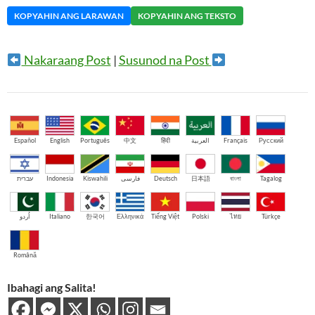
KOPYAHIN ANG LARAWAN
KOPYAHIN ANG TEKSTO
Nakaraang Post
|
Susunod na Post
Español
English
Português
中文
हिंदी
العربية
Français
Русский
עברית
Indonesia
Kiswahili
فارسی
Deutsch
日本語
বাংলা
Tagalog
اُردو
Italiano
한국어
Ελληνικά
Tiếng Việt
Polski
ไทย
Türkçe
Română
Ibahagi ang Salita!