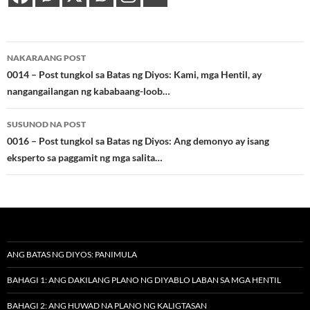
Post
NAKARAANG POST
navigation
0014 – Post tungkol sa Batas ng Diyos: Kami, mga Hentil, ay
nangangailangan ng kababaang-loob…
SUSUNOD NA POST
0016 – Post tungkol sa Batas ng Diyos: Ang demonyo ay isang
eksperto sa paggamit ng mga salita…
ANG BATAS NG DIYOS: PANIMULA
BAHAGI 1: ANG DAKILANG PLANO NG DIYABLO LABAN SA MGA HENTIL
BAHAGI 2: ANG HUWAD NA PLANO NG KALIGTASAN