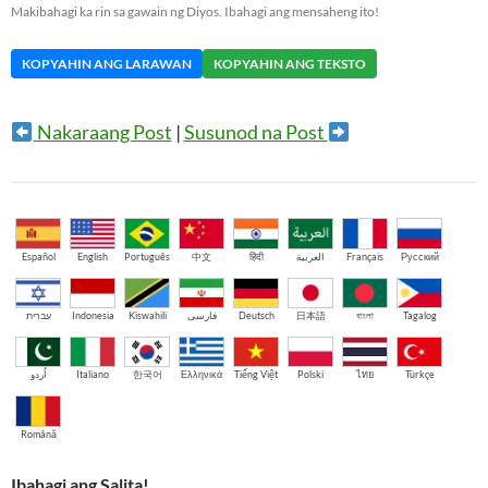
Makibahagi ka rin sa gawain ng Diyos. Ibahagi ang mensaheng ito!
KOPYAHIN ANG LARAWAN
KOPYAHIN ANG TEKSTO
Nakaraang Post
|
Susunod na Post
Español
English
Português
中文
हिंदी
العربية
Français
Русский
עברית
Indonesia
Kiswahili
فارسی
Deutsch
日本語
বাংলা
Tagalog
اُردو
Italiano
한국어
Ελληνικά
Tiếng Việt
Polski
ไทย
Türkçe
Română
Ibahagi ang Salita!