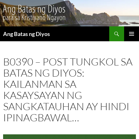
Maghanap
Ang Batas ng Diyos
LUMAKTAW
PANGU
SA
MENU
NILALAMAN
B0390 – POST TUNGKOL SA
BATAS NG DIYOS:
KAILANMAN SA
KASAYSAYAN NG
SANGKATAUHAN AY HINDI
IPINAGBAWAL…