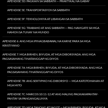
APENDISE 5D: PAGKAIN SA SABBATH — PRAKTIKAL NA GABAY
APENDISE 5E: TRANSPORTASYON SA SABBATH
APENDISE 5F: TEKNOLOHIYA AT LIBANGAN SA SABBATH
APENDISE 5G: TRABAHO AT ANG SABBATH — PAG-NAVIGATE SA MGA
HAMON SA TUNAY NA MUNDO
APENDISE 6: ANG MGA IPINAGBABAWAL NA KARNE PARA SA MGA
KRISTIYANO
APENDISE 7: MGA BIRHEN, BIYUDA, AT MGA DIBORSYADA: ANG MGA
PAGSASAMANG TINATANGGAP NG DIYOS
APENDISE 7A: MGA BIRHEN, BIYUDA, AT MGA DIBORSYADA: ANG MGA
PAGSASAMANG TINATANGGAP NG DIYOS
APENDISE 7B: ANG SERTIPIKO NG DIBORSYO — MGA KATOTOHANAN AT
MGA MITO
APENDISE 7C: MARCOS 10:11-12 AT ANG MALING PAGKAKAPANTAY-
PANTAY SA PANGANGALUNYA
APENDISE 7D: MGA TANONG AT SAGOT — MGA BIRHEN, BIYUDA, AT MGA