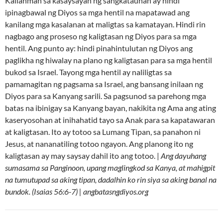
Kailanman sa kasaysayan ng sangkatauhan ay hindi
ipinagbawal ng Diyos sa mga hentil na mapatawad ang
kanilang mga kasalanan at maligtas sa kamatayan. Hindi rin
nagbago ang proseso ng kaligtasan ng Diyos para sa mga
hentil. Ang punto ay: hindi pinahintulutan ng Diyos ang
paglikha ng hiwalay na plano ng kaligtasan para sa mga hentil
bukod sa Israel. Tayong mga hentil ay naliligtas sa
pamamagitan ng pagsama sa Israel, ang bansang inilaan ng
Diyos para sa Kanyang sarili. Sa pagsunod sa parehong mga
batas na ibinigay sa Kanyang bayan, nakikita ng Ama ang ating
kaseryosohan at inihahatid tayo sa Anak para sa kapatawaran
at kaligtasan. Ito ay totoo sa Lumang Tipan, sa panahon ni
Jesus, at nananatiling totoo ngayon. Ang planong ito ng
kaligtasan ay may saysay dahil ito ang totoo. |
Ang dayuhang
sumasama sa Panginoon, upang maglingkod sa Kanya, at mahigpit
na tumutupad sa aking tipan, dadalhin ko rin siya sa aking banal na
bundok. (Isaias 56:6-7) | angbatasngdiyos.org