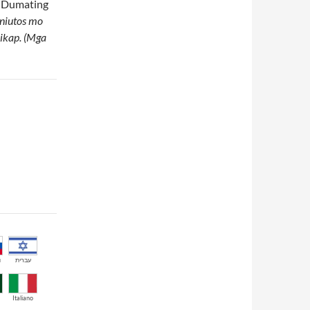
. Dumating
Iniutos mo
sikap. (Mga
й
עברית
Italiano