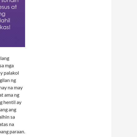
alang
 sa mga
ay palakol
gilan ng
uhay na may
at ama ng
 hentil ay
lang ang
alhin sa
atas na
bang paraan.