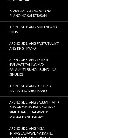
BAHAGI 2: ANG HUWAD NA
PLANO NG KALIGTASAN
APENDISE 1: ANG MITO NG 613
UTOS
APENDISE 2: ANG PAGTUTULI AT
ANG KRISTIYANO
APENDISE 3: ANG TZITZIT
(PALAWIT, TALING MAY
PALAMUTI, BUHOL-BUHOL NA
SINULID)
APENDISE 4: ANG BUHOK AT
BALBAS NG KRISTIYANO
APENDISE 5: ANG SABBATH AT
ANG ARAW NG PAGSAMBA SA
SIMBAHAN — DALAWANG
MAGKAIBANG BAGAY
APENDISE 6: ANG MGA
IPINAGBABAWAL NA KARNE