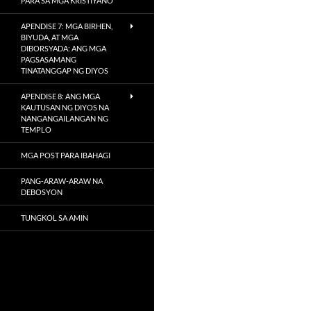
PARA SA MGA KRISTIYANO
APENDISE 7: MGA BIRHEN,
BIYUDA, AT MGA
DIBORSYADA: ANG MGA
PAGSASAMANG
TINATANGGAP NG DIYOS
APENDISE 8: ANG MGA
KAUTUSAN NG DIYOS NA
NANGANGAILANGAN NG
TEMPLO
MGA POST PARA IBAHAGI
PANG-ARAW-ARAW NA
DEBOSYON
TUNGKOL SA AMIN