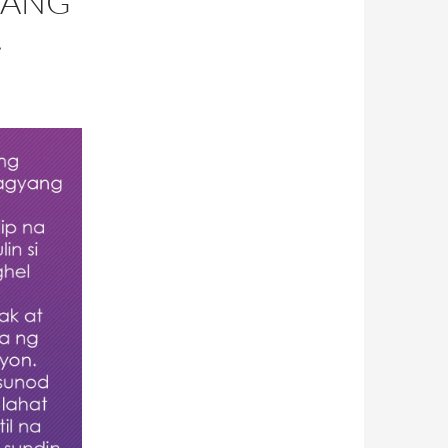
 ANG
.