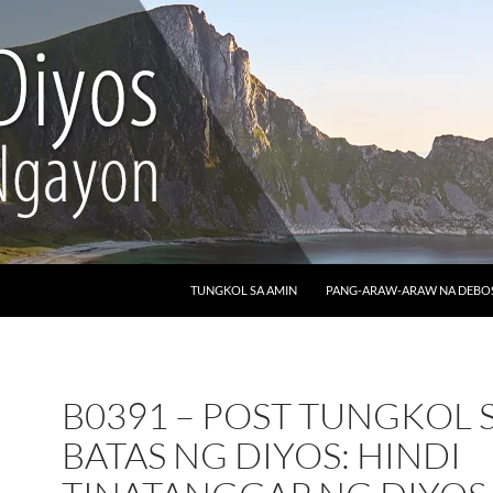
LUMAKTAW SA NILALAMAN
TUNGKOL SA AMIN
PANG-ARAW-ARAW NA DEB
B0391 – POST TUNGKOL 
BATAS NG DIYOS: HINDI