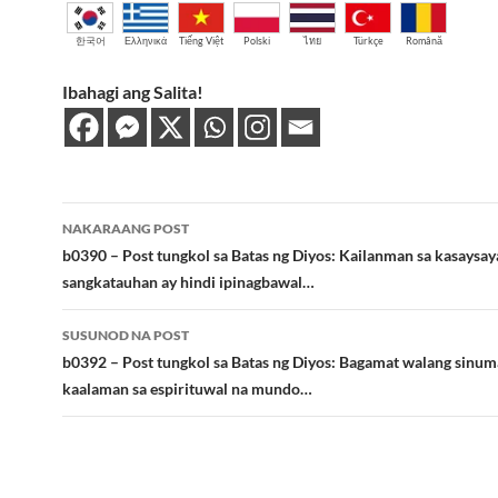
한국어
Ελληνικά
Tiếng Việt
Polski
ไทย
Türkçe
Română
Ibahagi ang Salita!
Post
NAKARAANG POST
navigation
b0390 – Post tungkol sa Batas ng Diyos: Kailanman sa kasaysay
sangkatauhan ay hindi ipinagbawal…
SUSUNOD NA POST
b0392 – Post tungkol sa Batas ng Diyos: Bagamat walang sinu
kaalaman sa espirituwal na mundo…