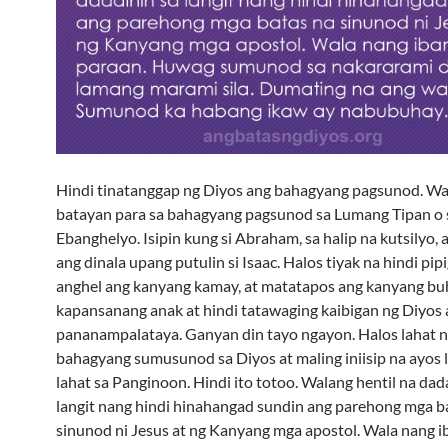
Hindi tinatanggap ng Diyos ang bahagyang pagsunod. W
batayan para sa bahagyang pagsunod sa Lumang Tipan o
Ebanghelyo. Isipin kung si Abraham, sa halip na kutsilyo, 
ang dinala upang putulin si Isaac. Halos tiyak na hindi pipi
anghel ang kanyang kamay, at matatapos ang kanyang b
kapansanang anak at hindi tatawaging kaibigan ng Diyos 
pananampalataya. Ganyan din tayo ngayon. Halos lahat ng
bahagyang sumusunod sa Diyos at maling iniisip na ayos 
lahat sa Panginoon. Hindi ito totoo. Walang hentil na dad
langit nang hindi hinahangad sundin ang parehong mga b
sinunod ni Jesus at ng Kanyang mga apostol. Wala nang i