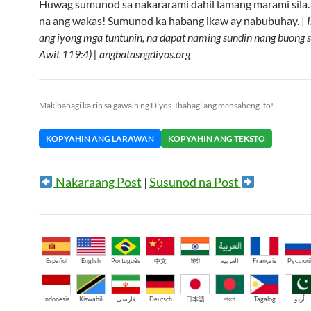
Huwag sumunod sa nakararami dahil lamang marami sila
na ang wakas! Sumunod ka habang ikaw ay nabubuhay. |
ang iyong mga tuntunin, na dapat naming sundin nang buong 
Awit 119:4) | angbatasngdiyos.org
Makibahagi ka rin sa gawain ng Diyos. Ibahagi ang mensaheng ito!
KOPYAHIN ANG LARAWAN
KOPYAHIN ANG TEKSTO
Nakaraang Post
|
Susunod na Post
Español
English
Português
中文
हिंदी
العربية
Français
Русски
Indonesia
Kiswahili
فارسی
Deutsch
日本語
বাংলা
Tagalog
اُردو