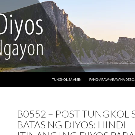
LUMAKTAW SA NILALAMAN
TUNGKOL SA AMIN
PANG-ARAW-ARAW NA DEB
B0552 – POST TUNGKOL 
BATAS NG DIYOS: HINDI