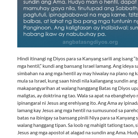
Hindi itinangi ng Diyos para sa Kanyang sarili ang isang “
mga hentil,” kundi ang bansang Israel lamang. Ang ideya 
simbahan na ang mga hentil ay may hiwalay na plano ng k
mula sa Israel, kung saan hindi nila kailangang sundin ang
makapangyarihan at walang hanggang Batas ng Diyos up
maligtas, ay doktrina ng tao. Wala sa apat na ebanghelyo 
ipinangaral ni Jesus ang erehiyang ito. Ang Ama ay ipinad
lamang kay Jesus ang mga hentil na sumusunod sa pare
batas na ibinigay sa bansang pinili Niya para sa Kanyang s
walang hanggang tipan. Sa loob ng mahigit tatlong taon, s
Jesus ang mga apostol at alagad na sundin ang Ama. Hud