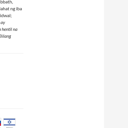
abbath,
lahat ng iba
idwal;
 ay
 hentil na
Bilang
й
עברית