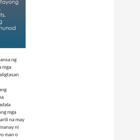
bansa ng
sa mga
aligtasan
ang
na
adala
hong mga
arili na may
inanay ni
yo man o