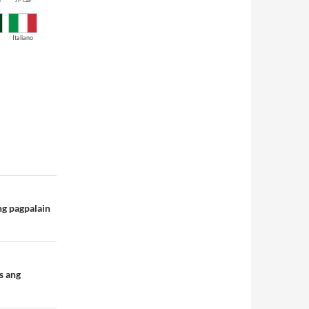
Italiano
ng pagpalain
s ang