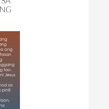
 SA
ANG