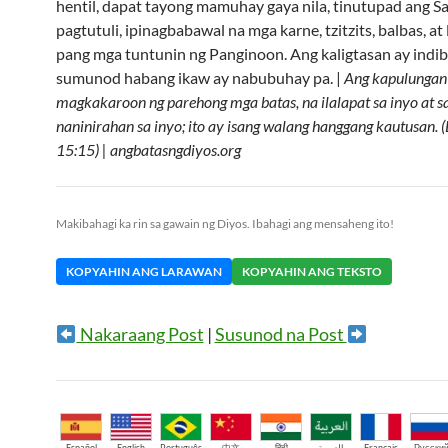
hentil, dapat tayong mamuhay gaya nila, tinutupad ang S
pagtutuli, ipinagbabawal na mga karne, tzitzits, balbas, at 
pang mga tuntunin ng Panginoon. Ang kaligtasan ay indib
sumunod habang ikaw ay nabubuhay pa. |
Ang kapulungan
magkakaroon ng parehong mga batas, na ilalapat sa inyo at sa
naninirahan sa inyo; ito ay isang walang hanggang kautusan. (
15:15) | angbatasngdiyos.org
Makibahagi ka rin sa gawain ng Diyos. Ibahagi ang mensaheng ito!
KOPYAHIN ANG LARAWAN
KOPYAHIN ANG TEKSTO
Nakaraang Post
|
Susunod na Post
Español
English
Português
中文
हिंदी
العربية
Français
Русски