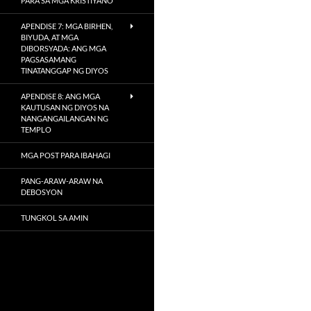
PARA SA MGA KRISTIYANO
APENDISE 7: MGA BIRHEN,
BIYUDA, AT MGA
DIBORSYADA: ANG MGA
PAGSASAMANG
TINATANGGAP NG DIYOS
APENDISE 8: ANG MGA
KAUTUSAN NG DIYOS NA
NANGANGAILANGAN NG
TEMPLO
MGA POST PARA IBAHAGI
PANG-ARAW-ARAW NA
DEBOSYON
TUNGKOL SA AMIN