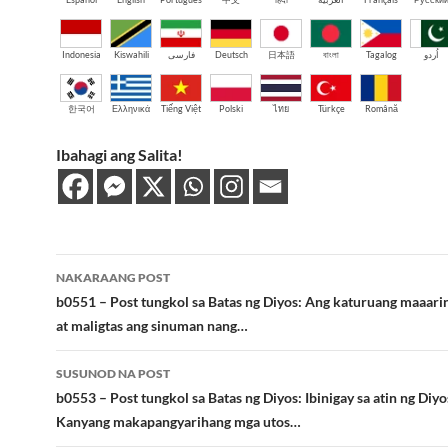
Indonesia
Kiswahili
فارسی
Deutsch
日本語
বাংলা
Tagalog
اُردو
한국어
Ελληνικά
Tiếng Việt
Polski
ไทย
Türkçe
Română
Ibahagi ang Salita!
Post
NAKARAANG POST
navigation
b0551 – Post tungkol sa Batas ng Diyos: Ang katuruang maaari
at maligtas ang sinuman nang…
SUSUNOD NA POST
b0553 – Post tungkol sa Batas ng Diyos: Ibinigay sa atin ng Diyo
Kanyang makapangyarihang mga utos…