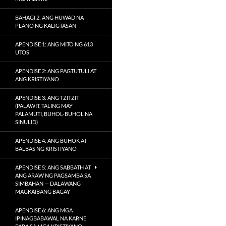
BAHAGI 2: ANG HUWAD NA
PLANO NG KALIGTASAN
APENDISE 1: ANG MITO NG 613
UTOS
APENDISE 2: ANG PAGTUTULI AT
ANG KRISTIYANO
APENDISE 3: ANG TZITZIT
(PALAWIT, TALING MAY
PALAMUTI, BUHOL-BUHOL NA
SINULID)
APENDISE 4: ANG BUHOK AT
BALBAS NG KRISTIYANO
APENDISE 5: ANG SABBATH AT
ANG ARAW NG PAGSAMBA SA
SIMBAHAN — DALAWANG
MAGKAIBANG BAGAY
APENDISE 6: ANG MGA
IPINAGBABAWAL NA KARNE