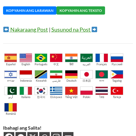
KOPYAHIN ANG LARAWAN
KOPYAHIN ANG TEKSTO
Nakaraang Post
|
Susunod na Post
Español
English
Português
中文
हिंदी
العربية
Français
Русский
עברית
Indonesia
Kiswahili
فارسی
Deutsch
日本語
বাংলা
Tagalog
اُردو
Italiano
한국어
Ελληνικά
Tiếng Việt
Polski
ไทย
Türkçe
Română
Ibahagi ang Salita!