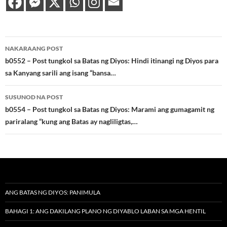
Post
NAKARAANG POST
navigation
b0552 – Post tungkol sa Batas ng Diyos: Hindi itinangi ng Diyos para
sa Kanyang sarili ang isang “bansa…
SUSUNOD NA POST
b0554 – Post tungkol sa Batas ng Diyos: Marami ang gumagamit ng
pariralang “kung ang Batas ay nagliligtas,…
ANG BATAS NG DIYOS: PANIMULA
BAHAGI 1: ANG DAKILANG PLANO NG DIYABLO LABAN SA MGA HENTIL