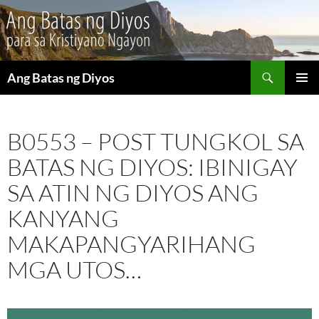
Maghanap
Ang Batas ng Diyos
LUMAKTAW
PANGU
SA
MENU
NILALAMAN
B0553 – POST TUNGKOL SA
BATAS NG DIYOS: IBINIGAY
SA ATIN NG DIYOS ANG
KANYANG
MAKAPANGYARIHANG
MGA UTOS…