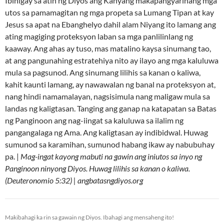
Ibinigay sa atin ng Diyos ang Kanyang makapangyarihang mga
utos sa pamamagitan ng mga propeta sa Lumang Tipan at kay
Jesus sa apat na Ebanghelyo dahil alam Niyang ito lamang ang
ating magiging proteksyon laban sa mga panlilinlang ng
kaaway. Ang ahas ay tuso, mas matalino kaysa sinumang tao,
at ang pangunahing estratehiya nito ay ilayo ang mga kaluluwa
mula sa pagsunod. Ang sinumang lilihis sa kanan o kaliwa,
kahit kaunti lamang, ay nawawalan ng banal na proteksyon at,
nang hindi namamalayan, nagsisimula nang maligaw mula sa
landas ng kaligtasan. Tanging ang ganap na katapatan sa Batas
ng Panginoon ang nag-iingat sa kaluluwa sa ilalim ng
pangangalaga ng Ama. Ang kaligtasan ay indibidwal. Huwag
sumunod sa karamihan, sumunod habang ikaw ay nabubuhay
pa. |
Mag-ingat kayong mabuti na gawin ang iniutos sa inyo ng
Panginoon ninyong Diyos. Huwag lilihis sa kanan o kaliwa.
(Deuteronomio 5:32) | angbatasngdiyos.org
Makibahagi ka rin sa gawain ng Diyos. Ibahagi ang mensaheng ito!