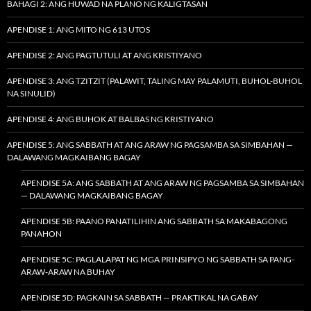
BAHAGI 2: ANG HUWAD NA PLANO NG KALIGTASAN
APENDISE 1: ANG MITO NG 613 UTOS
APENDISE 2: ANG PAGTUTULI AT ANG KRISTIYANO
APENDISE 3: ANG TZITZIT (PALAWIT, TALING MAY PALAMUTI, BUHOL-BUHOL
NA SINULID)
APENDISE 4: ANG BUHOK AT BALBAS NG KRISTIYANO
APENDISE 5: ANG SABBATH AT ANG ARAW NG PAGSAMBA SA SIMBAHAN —
DALAWANG MAGKAIBANG BAGAY
APENDISE 5A: ANG SABBATH AT ANG ARAW NG PAGSAMBA SA SIMBAHAN
— DALAWANG MAGKAIBANG BAGAY
APENDISE 5B: PAANO PANATILIHIN ANG SABBATH SA MAKABAGONG
PANAHON
APENDISE 5C: PAGLALAPAT NG MGA PRINSIPYO NG SABBATH SA PANG-
ARAW-ARAW NA BUHAY
APENDISE 5D: PAGKAIN SA SABBATH — PRAKTIKAL NA GABAY